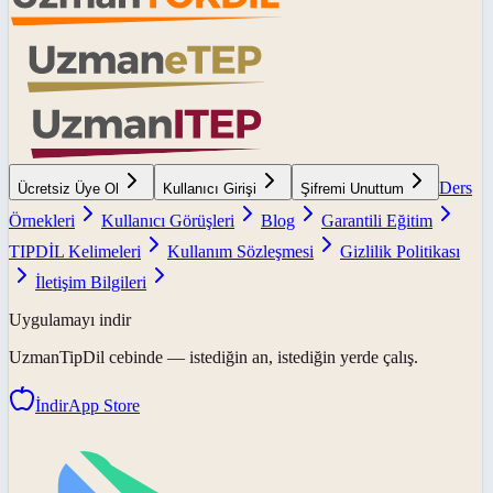
Ders
Ücretsiz Üye Ol
Kullanıcı Girişi
Şifremi Unuttum
Örnekleri
Kullanıcı Görüşleri
Blog
Garantili Eğitim
TIPDİL Kelimeleri
Kullanım Sözleşmesi
Gizlilik Politikası
İletişim Bilgileri
Uygulamayı indir
UzmanTipDil
cebinde — istediğin an, istediğin yerde çalış.
İndir
App Store