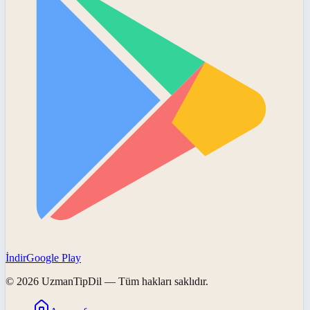
İndir
Google Play
©
2026
UzmanTipDil
— Tüm hakları saklıdır.