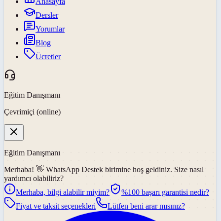
Anasayfa
Dersler
Yorumlar
Blog
Ücretler
Eğitim Danışmanı
Çevrimiçi (online)
Eğitim Danışmanı
Merhaba! 👋
WhatsApp Destek
birimine hoş geldiniz. Size nasıl
yardımcı olabiliriz?
Merhaba, bilgi alabilir miyim?
%100 başarı garantisi nedir?
Fiyat ve taksit seçenekleri
Lütfen beni arar mısınız?