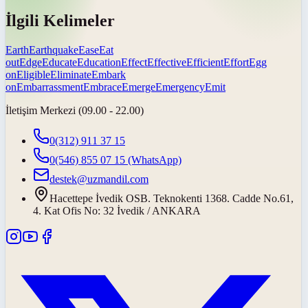
İlgili Kelimeler
Earth
Earthquake
Ease
Eat
out
Edge
Educate
Education
Effect
Effective
Efficient
Effort
Egg
on
Eligible
Eliminate
Embark
on
Embarrassment
Embrace
Emerge
Emergency
Emit
İletişim Merkezi (09.00 - 22.00)
0(312) 911 37 15
0(546) 855 07 15
(WhatsApp)
destek@uzmandil.com
Hacettepe İvedik OSB. Teknokenti 1368. Cadde No.61,
4. Kat Ofis No: 32 İvedik / ANKARA