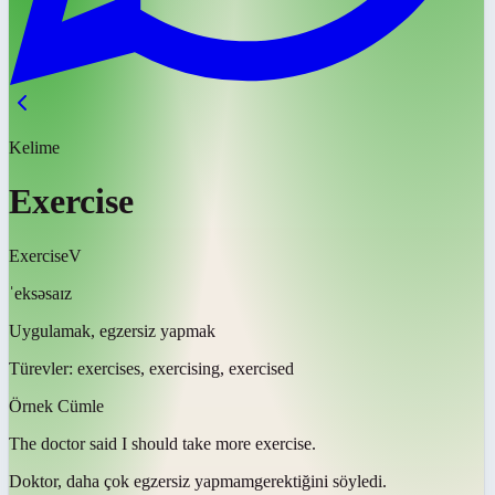
Kelime
Exercise
Exercise
V
ˈeksəsaɪz
Uygulamak, egzersiz yapmak
Türevler:
exercises, exercising, exercised
Örnek Cümle
The doctor said I should take more
exercise
.
Doktor, daha çok
egzersiz yapmam
gerektiğini söyledi.