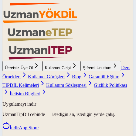
Ders
Ücretsiz Üye Ol
Kullanıcı Girişi
Şifremi Unuttum
Örnekleri
Kullanıcı Görüşleri
Blog
Garantili Eğitim
TIPDİL Kelimeleri
Kullanım Sözleşmesi
Gizlilik Politikası
İletişim Bilgileri
Uygulamayı indir
UzmanTipDil
cebinde — istediğin an, istediğin yerde çalış.
İndir
App Store