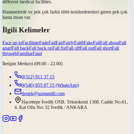
different medical
facilities
.
Hastanelerde ve pek çok farklı tıbbi
tesislerde
tedavi gören pek çok
hasta insan var.
İlgili Kelimeler
Face up to
Facilitate
Fade
Fail
Fair
Fairly
Faith
Fake
Fall
Fall about
Fall
apart
Fall back
Fall back on
Fall for
Fall off
Fall out
Fall short
Fall
through
Familiar
Fatal
İletişim Merkezi (09.00 - 22.00)
0(312) 911 37 15
0(546) 855 07 15
(WhatsApp)
destek@uzmandil.com
Hacettepe İvedik OSB. Teknokenti 1368. Cadde No.61,
4. Kat Ofis No: 32 İvedik / ANKARA