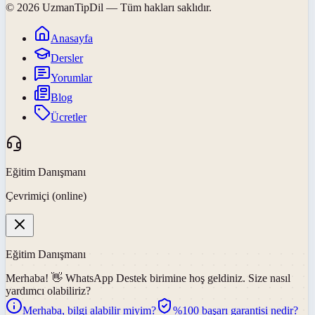
©
2026
UzmanTipDil
— Tüm hakları saklıdır.
Anasayfa
Dersler
Yorumlar
Blog
Ücretler
Eğitim Danışmanı
Çevrimiçi (online)
Eğitim Danışmanı
Merhaba! 👋
WhatsApp Destek
birimine hoş geldiniz. Size nasıl
yardımcı olabiliriz?
Merhaba, bilgi alabilir miyim?
%100 başarı garantisi nedir?