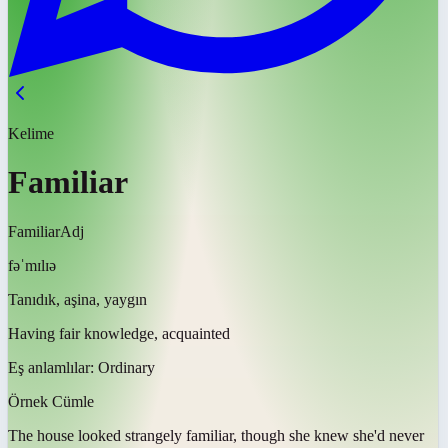
Kelime
Familiar
Familiar
Adj
fəˈmɪlɪə
Tanıdık, aşina, yaygın
Having fair knowledge, acquainted
Eş anlamlılar:
Ordinary
Örnek Cümle
The house looked strangely
familiar
, though she knew she'd never