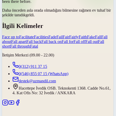
been there before.
Daha önceden asla orada olmadığını bilmesine rağmen ev tuhaf bir
şekilde
tanıdık
geldi.
İlgili Kelimeler
Face up to
Facilitate
Facilities
Fade
Fail
Fair
Fairly
Faith
Fake
Fall
Fall
about
Fall apart
Fall back
Fall back on
Fall for
Fall off
Fall out
Fall
short
Fall through
Fatal
İletişim Merkezi (09.00 - 22.00)
0(312) 911 37 15
0(546) 855 07 15
(WhatsApp)
destek@uzmandil.com
Hacettepe İvedik OSB. Teknokenti 1368. Cadde No.61,
4. Kat Ofis No: 32 İvedik / ANKARA