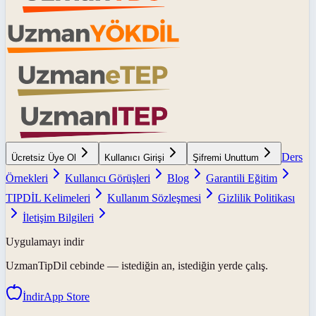
Ders
Ücretsiz Üye Ol
Kullanıcı Girişi
Şifremi Unuttum
Örnekleri
Kullanıcı Görüşleri
Blog
Garantili Eğitim
TIPDİL Kelimeleri
Kullanım Sözleşmesi
Gizlilik Politikası
İletişim Bilgileri
Uygulamayı indir
UzmanTipDil
cebinde — istediğin an, istediğin yerde çalış.
İndir
App Store