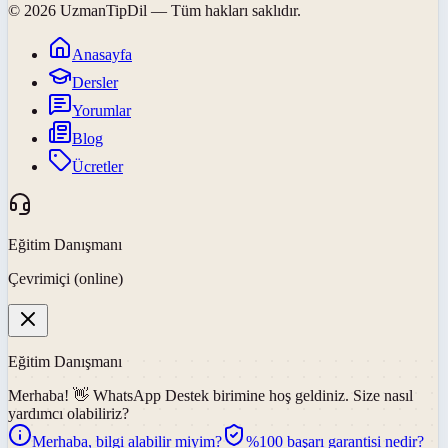
©
2026
UzmanTipDil
— Tüm hakları saklıdır.
Anasayfa
Dersler
Yorumlar
Blog
Ücretler
Eğitim Danışmanı
Çevrimiçi (online)
Eğitim Danışmanı
Merhaba! 👋
WhatsApp Destek
birimine hoş geldiniz. Size nasıl
yardımcı olabiliriz?
Merhaba, bilgi alabilir miyim?
%100 başarı garantisi nedir?