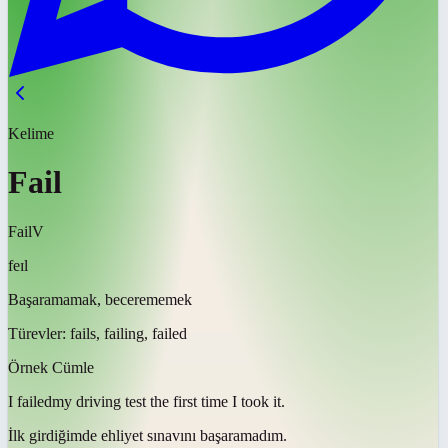
Kelime
Fail
Fail
V
feɪl
Başaramamak, becerememek
Türevler:
fails, failing, failed
Örnek Cümle
I
failed
my driving test the first time I took it.
İlk girdiğimde ehliyet sınavını
başaramadım
.