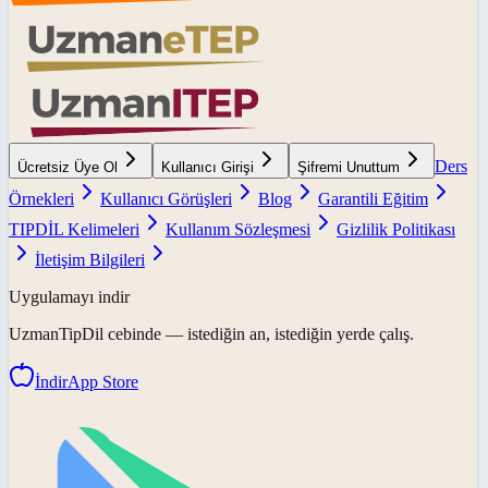
Ders
Ücretsiz Üye Ol
Kullanıcı Girişi
Şifremi Unuttum
Örnekleri
Kullanıcı Görüşleri
Blog
Garantili Eğitim
TIPDİL Kelimeleri
Kullanım Sözleşmesi
Gizlilik Politikası
İletişim Bilgileri
Uygulamayı indir
UzmanTipDil
cebinde — istediğin an, istediğin yerde çalış.
İndir
App Store