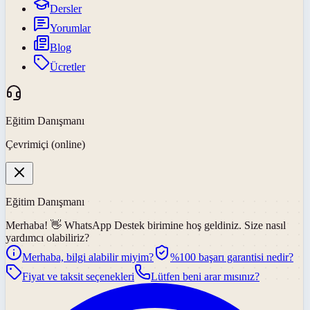
Dersler
Yorumlar
Blog
Ücretler
Eğitim Danışmanı
Çevrimiçi (online)
Eğitim Danışmanı
Merhaba! 👋
WhatsApp Destek
birimine hoş geldiniz. Size nasıl
yardımcı olabiliriz?
Merhaba, bilgi alabilir miyim?
%100 başarı garantisi nedir?
Fiyat ve taksit seçenekleri
Lütfen beni arar mısınız?