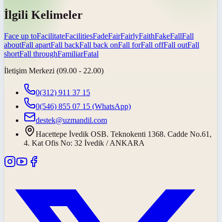
İlgili Kelimeler
Face up to
Facilitate
Facilities
Fade
Fair
Fairly
Faith
Fake
Fall
Fall
about
Fall apart
Fall back
Fall back on
Fall for
Fall off
Fall out
Fall
short
Fall through
Familiar
Fatal
İletişim Merkezi (09.00 - 22.00)
0(312) 911 37 15
0(546) 855 07 15
(WhatsApp)
destek@uzmandil.com
Hacettepe İvedik OSB. Teknokenti 1368. Cadde No.61,
4. Kat Ofis No: 32 İvedik / ANKARA