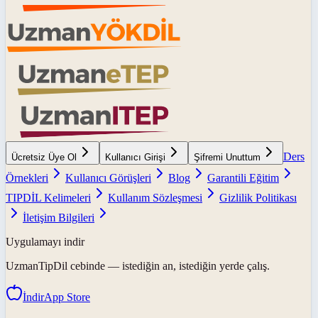
Ders
Ücretsiz Üye Ol
Kullanıcı Girişi
Şifremi Unuttum
Örnekleri
Kullanıcı Görüşleri
Blog
Garantili Eğitim
TIPDİL Kelimeleri
Kullanım Sözleşmesi
Gizlilik Politikası
İletişim Bilgileri
Uygulamayı indir
UzmanTipDil
cebinde — istediğin an, istediğin yerde çalış.
İndir
App Store