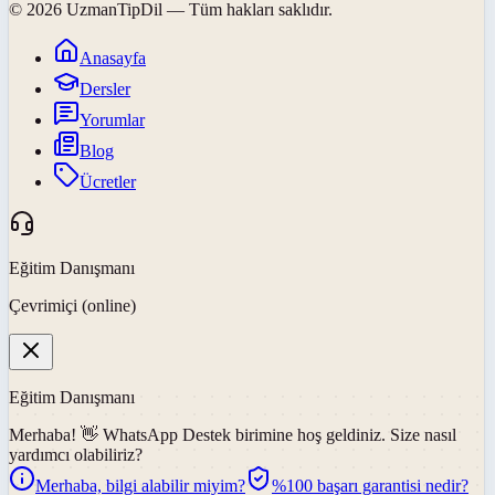
©
2026
UzmanTipDil
— Tüm hakları saklıdır.
Anasayfa
Dersler
Yorumlar
Blog
Ücretler
Eğitim Danışmanı
Çevrimiçi (online)
Eğitim Danışmanı
Merhaba! 👋
WhatsApp Destek
birimine hoş geldiniz. Size nasıl
yardımcı olabiliriz?
Merhaba, bilgi alabilir miyim?
%100 başarı garantisi nedir?