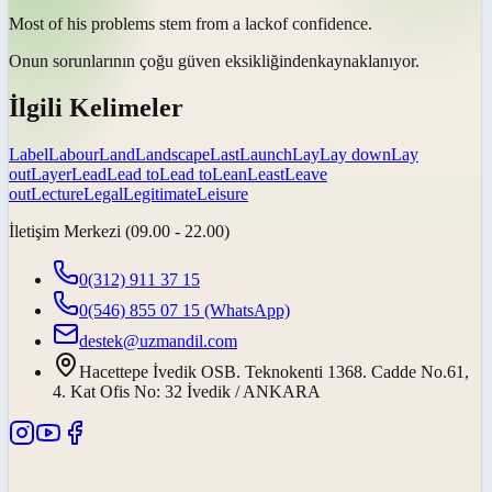
Most of his problems stem from a
lack
of confidence.
Onun sorunlarının çoğu güven
eksikliğinden
kaynaklanıyor.
İlgili Kelimeler
Label
Labour
Land
Landscape
Last
Launch
Lay
Lay down
Lay
out
Layer
Lead
Lead to
Lead to
Lean
Least
Leave
out
Lecture
Legal
Legitimate
Leisure
İletişim Merkezi (09.00 - 22.00)
0(312) 911 37 15
0(546) 855 07 15
(WhatsApp)
destek@uzmandil.com
Hacettepe İvedik OSB. Teknokenti 1368. Cadde No.61,
4. Kat Ofis No: 32 İvedik / ANKARA