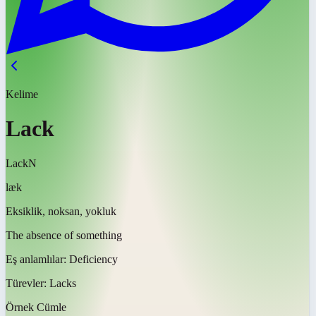
Kelime
Lack
Lack
N
læk
Eksiklik, noksan, yokluk
The absence of something
Eş anlamlılar:
Deficiency
Türevler:
Lacks
Örnek Cümle