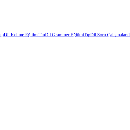
ıpDil Kelime Eğitimi
TıpDil Grammer Eğitimi
TıpDil Soru Çalışmaları
T