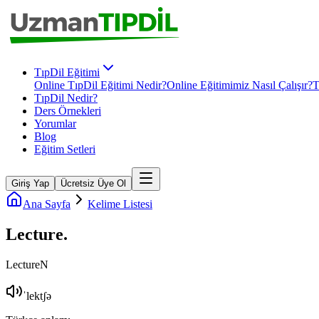
TıpDil Eğitimi
Online TıpDil Eğitimi Nedir?
Online Eğitimimiz Nasıl Çalışır?
T
TıpDil Nedir?
Ders Örnekleri
Yorumlar
Blog
Eğitim Setleri
Giriş Yap
Ücretsiz Üye Ol
Ana Sayfa
Kelime Listesi
Lecture
.
Lecture
N
ˈlektʃə