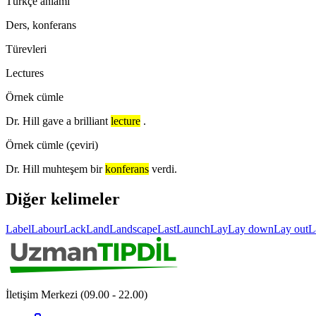
Türkçe anlamı
Ders, konferans
Türevleri
Lectures
Örnek cümle
Dr. Hill gave a brilliant
lecture
.
Örnek cümle (çeviri)
Dr. Hill muhteşem bir
konferans
verdi.
Diğer kelimeler
Label
Labour
Lack
Land
Landscape
Last
Launch
Lay
Lay down
Lay out
L
İletişim Merkezi (09.00 - 22.00)