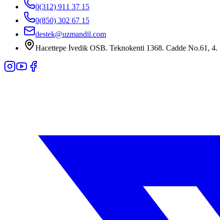
0(312) 911 37 15
0(850) 302 67 15
destek@uzmandil.com
Hacettepe İvedik OSB. Teknokenti 1368. Cadde No.61, 4