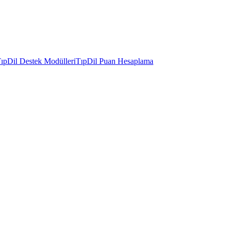
ıpDil Destek Modülleri
TıpDil Puan Hesaplama