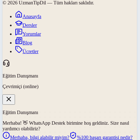
©
2026
UzmanTipDil
— Tüm hakları saklıdır.
Anasayfa
Dersler
Yorumlar
Blog
Ücretler
Eğitim Danışmanı
Çevrimiçi (online)
Eğitim Danışmanı
Merhaba! 👋
WhatsApp Destek
birimine hoş geldiniz. Size nasıl
yardımcı olabiliriz?
Merhaba, bilgi alabilir miyim?
%100 başarı garantisi nedir?