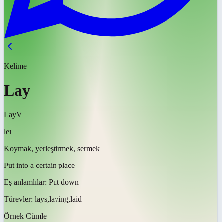
Kelime
Lay
Lay
V
leɪ
Koymak, yerleştirmek, sermek
Put into a certain place
Eş anlamlılar:
Put down
Türevler:
lays,laying,laid
Örnek Cümle