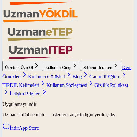
Ders
Ücretsiz Üye Ol
Kullanıcı Girişi
Şifremi Unuttum
Örnekleri
Kullanıcı Görüşleri
Blog
Garantili Eğitim
TIPDİL Kelimeleri
Kullanım Sözleşmesi
Gizlilik Politikası
İletişim Bilgileri
Uygulamayı indir
UzmanTipDil
cebinde — istediğin an, istediğin yerde çalış.
İndir
App Store