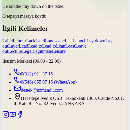
He
laid
the tray down on the table.
O tepsiyi masaya
koydu
.
İlgili Kelimeler
Label
Labour
Lack
Land
Landscape
Last
Launch
Lay down
Lay
out
Layer
Lead
Lead to
Lead to
Lean
Least
Leave
out
Lecture
Legal
Legitimate
Leisure
İletişim Merkezi (09.00 - 22.00)
0(312) 911 37 15
0(546) 855 07 15
(WhatsApp)
destek@uzmandil.com
Hacettepe İvedik OSB. Teknokenti 1368. Cadde No.61,
4. Kat Ofis No: 32 İvedik / ANKARA