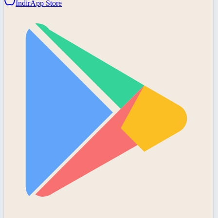
İndir
App Store