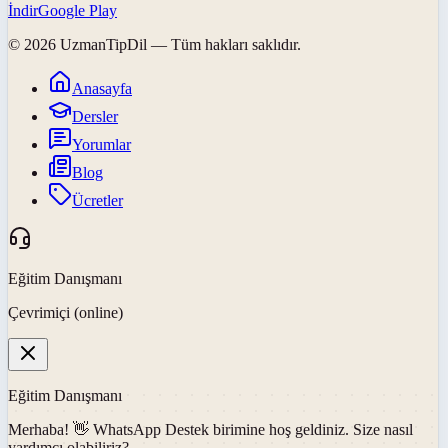
İndir
Google Play
©
2026
UzmanTipDil
— Tüm hakları saklıdır.
Anasayfa
Dersler
Yorumlar
Blog
Ücretler
Eğitim Danışmanı
Çevrimiçi (online)
Eğitim Danışmanı
Merhaba! 👋
WhatsApp Destek
birimine hoş geldiniz. Size nasıl
yardımcı olabiliriz?