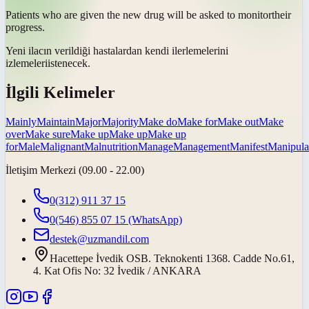
Patients who are given the new drug will be asked to
monitor
their
progress.
Yeni ilacın verildiği hastalardan kendi ilerlemelerini
izlemeleri
istenecek.
İlgili Kelimeler
Mainly
Maintain
Major
Majority
Make do
Make for
Make out
Make
over
Make sure
Make up
Make up
Make up
for
Male
Malignant
Malnutrition
Manage
Management
Manifest
Manipula
İletişim Merkezi (09.00 - 22.00)
0(312) 911 37 15
0(546) 855 07 15
(WhatsApp)
destek@uzmandil.com
Hacettepe İvedik OSB. Teknokenti 1368. Cadde No.61,
4. Kat Ofis No: 32 İvedik / ANKARA