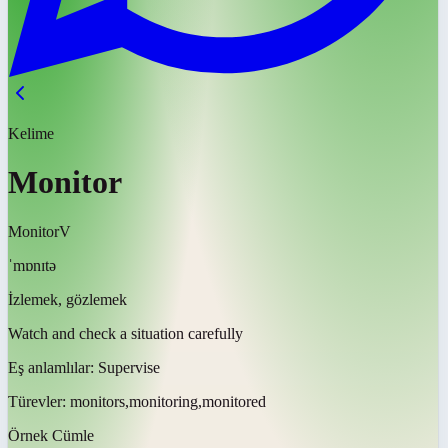
Kelime
Monitor
Monitor
V
ˈmɒnɪtə
İzlemek, gözlemek
Watch and check a situation carefully
Eş anlamlılar:
Supervise
Türevler:
monitors,monitoring,monitored
Örnek Cümle