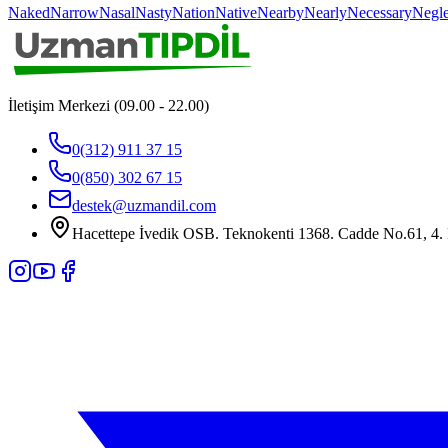
Naked
Narrow
Nasal
Nasty
Nation
Native
Nearby
Nearly
Necessary
Negle
İletişim Merkezi (09.00 - 22.00)
0(312) 911 37 15
0(850) 302 67 15
destek@uzmandil.com
Hacettepe İvedik OSB. Teknokenti 1368. Cadde No.61, 4