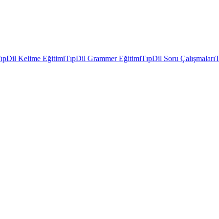
ıpDil Kelime Eğitimi
TıpDil Grammer Eğitimi
TıpDil Soru Çalışmaları
T