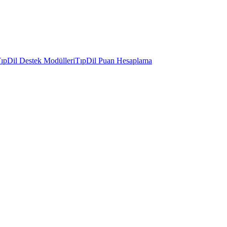
ıpDil Destek Modülleri
TıpDil Puan Hesaplama