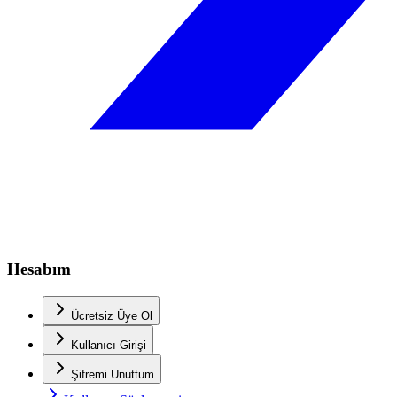
Hesabım
Ücretsiz Üye Ol
Kullanıcı Girişi
Şifremi Unuttum