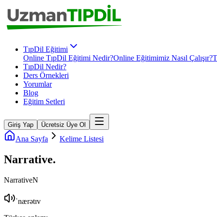
TıpDil Eğitimi
Online TıpDil Eğitimi Nedir?
Online Eğitimimiz Nasıl Çalışır?
T
TıpDil Nedir?
Ders Örnekleri
Yorumlar
Blog
Eğitim Setleri
Giriş Yap
Ücretsiz Üye Ol
Ana Sayfa
Kelime Listesi
Narrative
.
Narrative
N
ˈnærətɪv