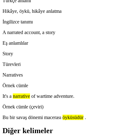
Türkçe anlamı
Hikâye, öykü, hikâye anlatma
İngilizce tanımı
A narrated account, a story
Eş anlamlılar
Story
Türevleri
Narratives
Örnek cümle
It's a
narrative
of wartime adventure.
Örnek cümle (çeviri)
Bu bir savaş dönemi macerası
öyküsüdür
.
Diğer kelimeler