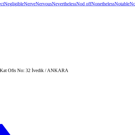
ct
Negligible
Nerve
Nervous
Nevertheless
Nod off
Nonetheless
Notable
No
. Kat Ofis No: 32 İvedik / ANKARA