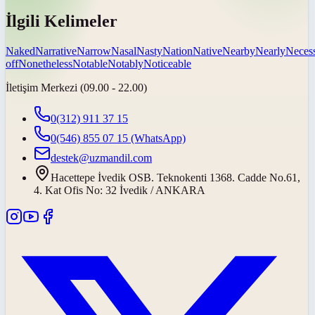
İlgili Kelimeler
Naked
Narrative
Narrow
Nasal
Nasty
Nation
Native
Nearby
Nearly
Neces
off
Nonetheless
Notable
Notably
Noticeable
İletişim Merkezi (09.00 - 22.00)
0(312) 911 37 15
0(546) 855 07 15
(WhatsApp)
destek@uzmandil.com
Hacettepe İvedik OSB. Teknokenti 1368. Cadde No.61,
4. Kat Ofis No: 32 İvedik / ANKARA