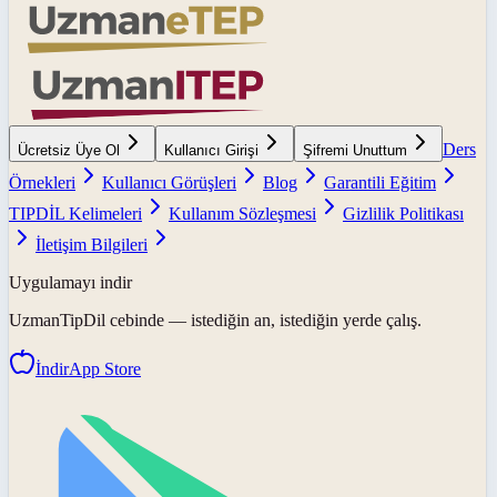
Ders
Ücretsiz Üye Ol
Kullanıcı Girişi
Şifremi Unuttum
Örnekleri
Kullanıcı Görüşleri
Blog
Garantili Eğitim
TIPDİL Kelimeleri
Kullanım Sözleşmesi
Gizlilik Politikası
İletişim Bilgileri
Uygulamayı indir
UzmanTipDil
cebinde — istediğin an, istediğin yerde çalış.
İndir
App Store