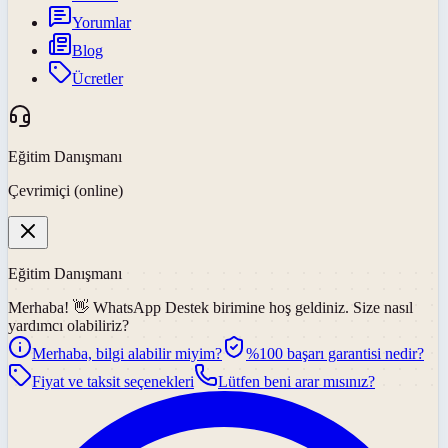
Yorumlar
Blog
Ücretler
Eğitim Danışmanı
Çevrimiçi (online)
Eğitim Danışmanı
Merhaba! 👋
WhatsApp Destek
birimine hoş geldiniz. Size nasıl
yardımcı olabiliriz?
Merhaba, bilgi alabilir miyim?
%100 başarı garantisi nedir?
Fiyat ve taksit seçenekleri
Lütfen beni arar mısınız?