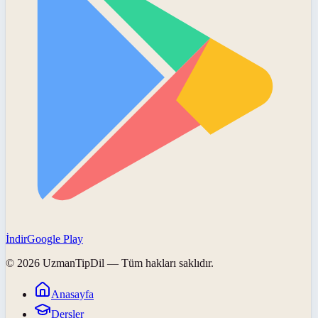
İndir
Google Play
©
2026
UzmanTipDil
— Tüm hakları saklıdır.
Anasayfa
Dersler