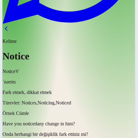
Kelime
Notice
Notice
V
ˈnəʊtɪs
Fark etmek, dikkat etmek
Türevler:
Notices,Noticing,Noticed
Örnek Cümle
Have you
noticed
any change in him?
Onda herhangi bir değişiklik
fark ettiniz mi
?