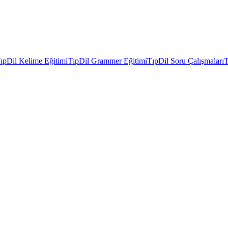
ıpDil Kelime Eğitimi
TıpDil Grammer Eğitimi
TıpDil Soru Çalışmaları
T