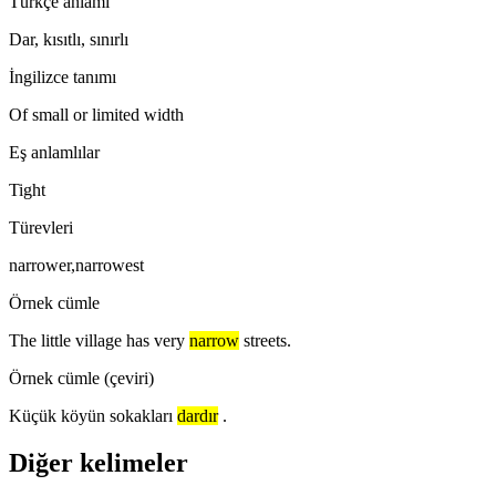
Türkçe anlamı
Dar, kısıtlı, sınırlı
İngilizce tanımı
Of small or limited width
Eş anlamlılar
Tight
Türevleri
narrower,narrowest
Örnek cümle
The little village has very
narrow
streets.
Örnek cümle (çeviri)
Küçük köyün sokakları
dardır
.
Diğer kelimeler