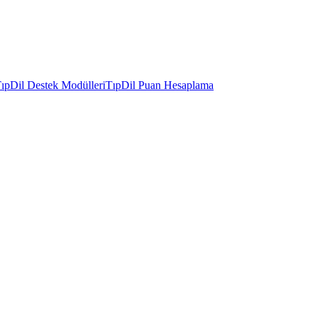
ıpDil Destek Modülleri
TıpDil Puan Hesaplama