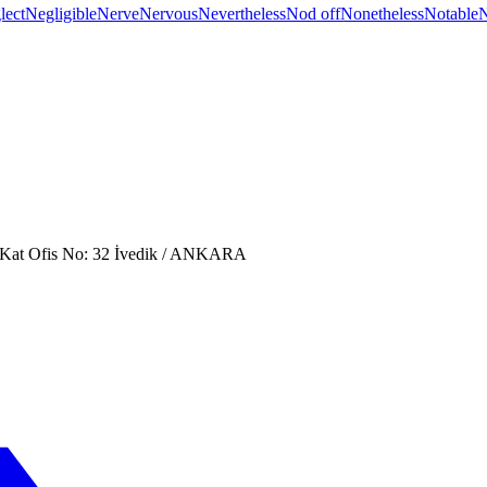
lect
Negligible
Nerve
Nervous
Nevertheless
Nod off
Nonetheless
Notable
N
. Kat Ofis No: 32 İvedik / ANKARA