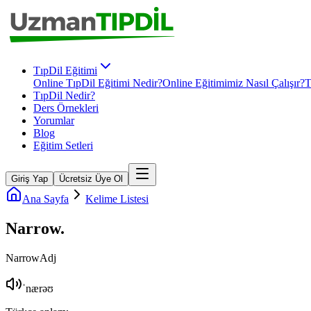
TıpDil Eğitimi
Online TıpDil Eğitimi Nedir?
Online Eğitimimiz Nasıl Çalışır?
T
TıpDil Nedir?
Ders Örnekleri
Yorumlar
Blog
Eğitim Setleri
Giriş Yap
Ücretsiz Üye Ol
Ana Sayfa
Kelime Listesi
Narrow
.
Narrow
Adj
ˈnærəʊ