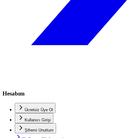
Hesabım
Ücretsiz Üye Ol
Kullanıcı Girişi
Şifremi Unuttum