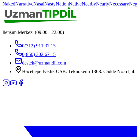
Naked
Narrative
Nasal
Nasty
Nation
Native
Nearby
Nearly
Necessary
Neg
İletişim Merkezi (09.00 - 22.00)
0(312) 911 37 15
0(850) 302 67 15
destek@uzmandil.com
Hacettepe İvedik OSB. Teknokenti 1368. Cadde No.61, 4