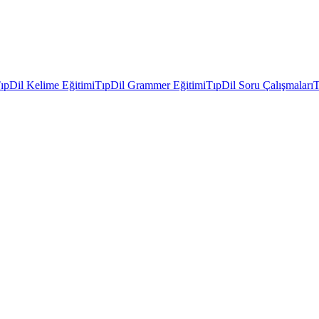
ıpDil Kelime Eğitimi
TıpDil Grammer Eğitimi
TıpDil Soru Çalışmaları
T