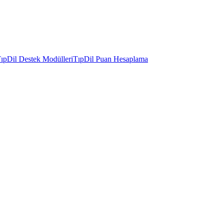
ıpDil Destek Modülleri
TıpDil Puan Hesaplama