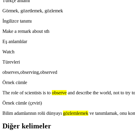
Türkçe anlamı
Görmek, gözetlemek, gözlemek
İngilizce tanımı
Make a remark about sth
Eş anlamlılar
Watch
Türevleri
observes,observing,observed
Örnek cümle
The role of scientists is to
observe
and describe the world, not to try to
Örnek cümle (çeviri)
Bilim adamlarının rolü dünyayı
gözlemlemek
ve tanımlamak, onu kont
Diğer kelimeler