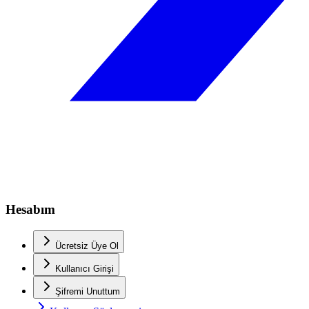
Hesabım
Ücretsiz Üye Ol
Kullanıcı Girişi
Şifremi Unuttum