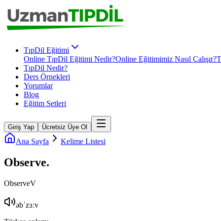
TıpDil Eğitimi
Online TıpDil Eğitimi Nedir?
Online Eğitimimiz Nasıl Çalışır?
T
TıpDil Nedir?
Ders Örnekleri
Yorumlar
Blog
Eğitim Setleri
Giriş Yap
Ücretsiz Üye Ol
Ana Sayfa
Kelime Listesi
Observe
.
Observe
V
əbˈzɜːv