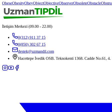
Obese
Obesity
Obey
Object
Objective
Observer
Obsolete
Obstacle
Obstru
İletişim Merkezi (09.00 - 22.00)
0(312) 911 37 15
0(850) 302 67 15
destek@uzmandil.com
Hacettepe İvedik OSB. Teknokenti 1368. Cadde No.61, 4