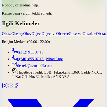
Nobody
offered
me help.
Kimse bana yardım
teklif etmedi
.
İlgili Kelimeler
Obese
Obesity
Obey
Object
Objective
Observe
Observer
Obsolete
Obstac
İletişim Merkezi (09.00 - 22.00)
0(312) 911 37 15
0(546) 855 07 15
(WhatsApp)
destek@uzmandil.com
Hacettepe İvedik OSB. Teknokenti 1368. Cadde No.61,
4. Kat Ofis No: 32 İvedik / ANKARA