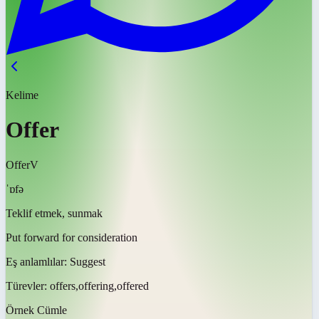
Kelime
Offer
Offer
V
ˈɒfə
Teklif etmek, sunmak
Put forward for consideration
Eş anlamlılar:
Suggest
Türevler:
offers,offering,offered
Örnek Cümle