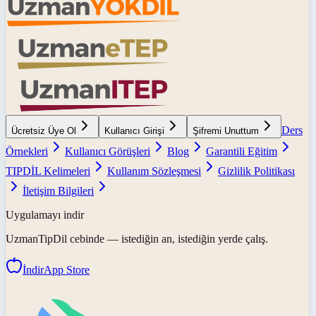
Ders
Ücretsiz Üye Ol
Kullanıcı Girişi
Şifremi Unuttum
Örnekleri
Kullanıcı Görüşleri
Blog
Garantili Eğitim
TIPDİL Kelimeleri
Kullanım Sözleşmesi
Gizlilik Politikası
İletişim Bilgileri
Uygulamayı indir
UzmanTipDil
cebinde — istediğin an, istediğin yerde çalış.
İndir
App Store