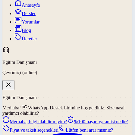
Anasayfa
Dersler
Yorumlar
Blog
Ücretler
Eğitim Danışmanı
Çevrimiçi (online)
Eğitim Danışmanı
Merhaba! 👋
WhatsApp Destek
birimine hoş geldiniz. Size nasıl
yardımcı olabiliriz?
Merhaba, bilgi alabilir miyim?
%100 başarı garantisi nedir?
Fiyat ve taksit seçenekleri
Lütfen beni arar mısınız?