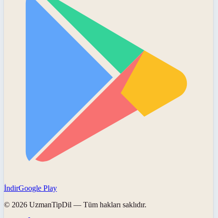
İndir
Google Play
©
2026
UzmanTipDil
— Tüm hakları saklıdır.