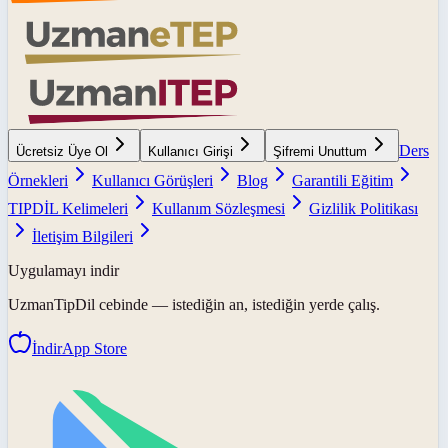
Ders
Ücretsiz Üye Ol
Kullanıcı Girişi
Şifremi Unuttum
Örnekleri
Kullanıcı Görüşleri
Blog
Garantili Eğitim
TIPDİL Kelimeleri
Kullanım Sözleşmesi
Gizlilik Politikası
İletişim Bilgileri
Uygulamayı indir
UzmanTipDil
cebinde — istediğin an, istediğin yerde çalış.
İndir
App Store