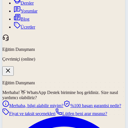
Dersler
Yorumlar
Blog
Ücretler
Eğitim Danışmanı
Çevrimiçi (online)
Eğitim Danışmanı
Merhaba! 👋
WhatsApp Destek
birimine hoş geldiniz. Size nasıl
yardımcı olabiliriz?
Merhaba, bilgi alabilir miyim?
%100 başarı garantisi nedir?
Fiyat ve taksit seçenekleri
Lütfen beni arar mısınız?