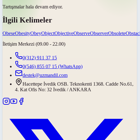
Tartışmalar hala
devam ediyor
.
İlgili Kelimeler
Obese
Obesity
Obey
Object
Objective
Observe
Observer
Obsolete
Obstac
İletişim Merkezi (09.00 - 22.00)
0(312) 911 37 15
0(546) 855 07 15
(WhatsApp)
destek@uzmandil.com
Hacettepe İvedik OSB. Teknokenti 1368. Cadde No.61,
4. Kat Ofis No: 32 İvedik / ANKARA