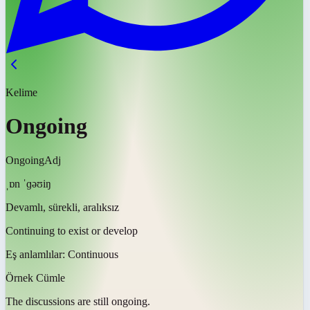
Kelime
Ongoing
Ongoing
Adj
ˌɒn ˈɡəʊiŋ
Devamlı, sürekli, aralıksız
Continuing to exist or develop
Eş anlamlılar:
Continuous
Örnek Cümle
The discussions are still
ongoing
.