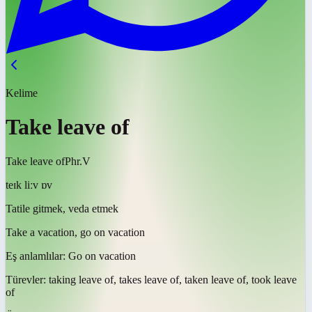
Kelime
Take leave of
Take leave of
Phr.V
teɪk liːv ɒv
Tatile gitmek, veda etmek
Take a vacation, go on vacation
Eş anlamlılar:
Go on vacation
Türevler:
taking leave of, takes leave of, taken leave of, took leave
of