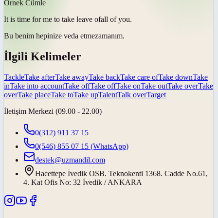
Örnek Cümle
It is time for me to
take leave of
all of you.
Bu benim hepinize
veda etme
zamanım.
İlgili Kelimeler
Tackle
Take after
Take away
Take back
Take care of
Take down
Take
in
Take into account
Take off
Take off
Take on
Take out
Take over
Take
over
Take place
Take to
Take up
Talent
Talk over
Target
İletişim Merkezi (09.00 - 22.00)
0(312) 911 37 15
0(546) 855 07 15
(WhatsApp)
destek@uzmandil.com
Hacettepe İvedik OSB. Teknokenti 1368. Cadde No.61,
4. Kat Ofis No: 32 İvedik / ANKARA