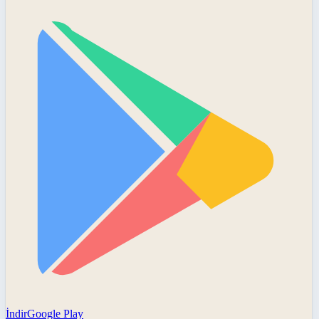
İndir
Google Play