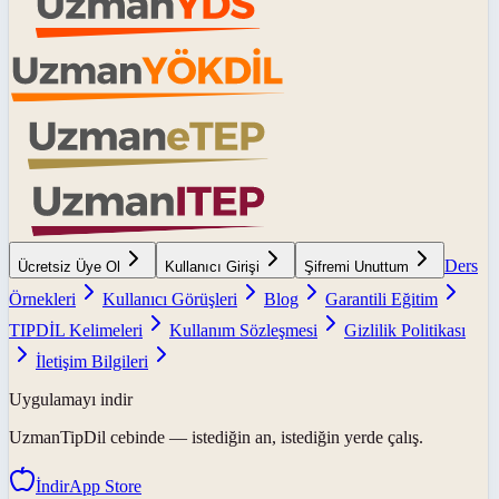
Ders
Ücretsiz Üye Ol
Kullanıcı Girişi
Şifremi Unuttum
Örnekleri
Kullanıcı Görüşleri
Blog
Garantili Eğitim
TIPDİL Kelimeleri
Kullanım Sözleşmesi
Gizlilik Politikası
İletişim Bilgileri
Uygulamayı indir
UzmanTipDil
cebinde — istediğin an, istediğin yerde çalış.
İndir
App Store