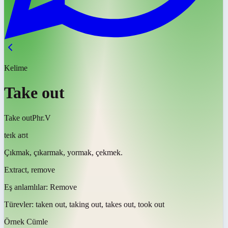
Kelime
Take out
Take out
Phr.V
teɪk aʊt
Çıkmak, çıkarmak, yormak, çekmek.
Extract, remove
Eş anlamlılar:
Remove
Türevler:
taken out, taking out, takes out, took out
Örnek Cümle