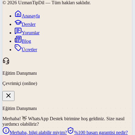
©
2026
UzmanTipDil
— Tüm hakları saklıdır.
Anasayfa
Dersler
Yorumlar
Blog
Ücretler
Eğitim Danışmanı
Çevrimiçi (online)
Eğitim Danışmanı
Merhaba! 👋
WhatsApp Destek
birimine hoş geldiniz. Size nasıl
yardımcı olabiliriz?
Merhaba, bilgi alabilir miyim?
%100 başarı garantisi nedir?