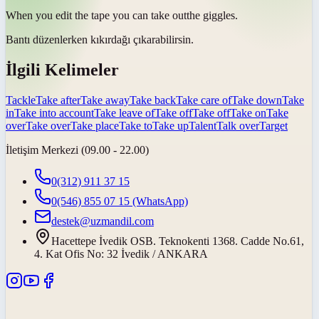
When you edit the tape you can
take out
the giggles.
Bantı düzenlerken kıkırdağı
çıkarabilirsin
.
İlgili Kelimeler
Tackle
Take after
Take away
Take back
Take care of
Take down
Take
in
Take into account
Take leave of
Take off
Take off
Take on
Take
over
Take over
Take place
Take to
Take up
Talent
Talk over
Target
İletişim Merkezi (09.00 - 22.00)
0(312) 911 37 15
0(546) 855 07 15
(WhatsApp)
destek@uzmandil.com
Hacettepe İvedik OSB. Teknokenti 1368. Cadde No.61,
4. Kat Ofis No: 32 İvedik / ANKARA