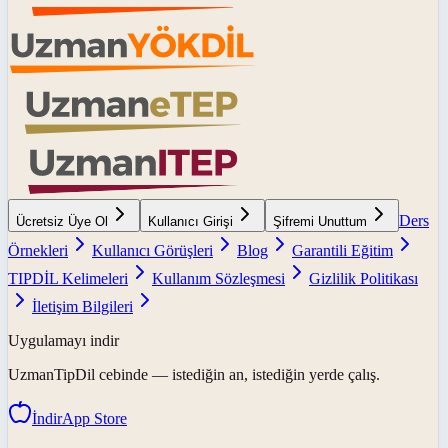
Ders
Ücretsiz Üye Ol
Kullanıcı Girişi
Şifremi Unuttum
Örnekleri
Kullanıcı Görüşleri
Blog
Garantili Eğitim
TIPDİL Kelimeleri
Kullanım Sözleşmesi
Gizlilik Politikası
İletişim Bilgileri
Uygulamayı indir
UzmanTipDil
cebinde — istediğin an, istediğin yerde çalış.
İndir
App Store