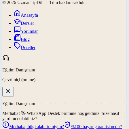
©
2026
UzmanTipDil
— Tüm hakları saklıdır.
Anasayfa
Dersler
Yorumlar
Blog
Ücretler
Eğitim Danışmanı
Çevrimiçi (online)
Eğitim Danışmanı
Merhaba! 👋
WhatsApp Destek
birimine hoş geldiniz. Size nasıl
yardımcı olabiliriz?
Merhaba, bilgi alabilir miyim?
%100 başarı garantisi nedir?