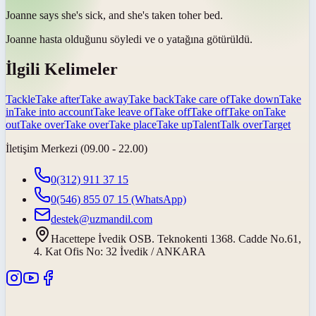
Joanne says she's sick, and she's
taken to
her bed.
Joanne hasta olduğunu söyledi ve o yatağına
götürüldü
.
İlgili Kelimeler
Tackle
Take after
Take away
Take back
Take care of
Take down
Take
in
Take into account
Take leave of
Take off
Take off
Take on
Take
out
Take over
Take over
Take place
Take up
Talent
Talk over
Target
İletişim Merkezi (09.00 - 22.00)
0(312) 911 37 15
0(546) 855 07 15
(WhatsApp)
destek@uzmandil.com
Hacettepe İvedik OSB. Teknokenti 1368. Cadde No.61,
4. Kat Ofis No: 32 İvedik / ANKARA