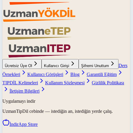
Ders
Ücretsiz Üye Ol
Kullanıcı Girişi
Şifremi Unuttum
Örnekleri
Kullanıcı Görüşleri
Blog
Garantili Eğitim
TIPDİL Kelimeleri
Kullanım Sözleşmesi
Gizlilik Politikası
İletişim Bilgileri
Uygulamayı indir
UzmanTipDil
cebinde — istediğin an, istediğin yerde çalış.
İndir
App Store