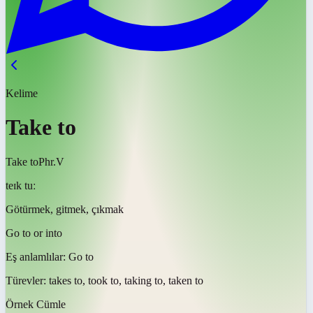
Kelime
Take to
Take to
Phr.V
teɪk tuː
Götürmek, gitmek, çıkmak
Go to or into
Eş anlamlılar:
Go to
Türevler:
takes to, took to, taking to, taken to
Örnek Cümle