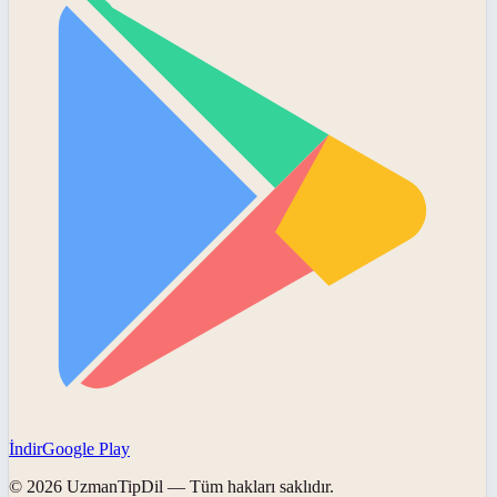
İndir
Google Play
©
2026
UzmanTipDil
— Tüm hakları saklıdır.