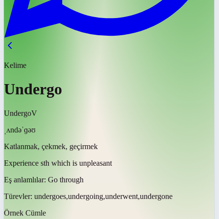
Kelime
Undergo
Undergo
V
ˌʌndəˈɡəʊ
Katlanmak, çekmek, geçirmek
Experience sth which is unpleasant
Eş anlamlılar:
Go through
Türevler:
undergoes,undergoing,underwent,undergone
Örnek Cümle