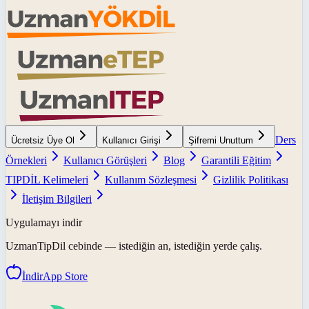
Ders
Ücretsiz Üye Ol
Kullanıcı Girişi
Şifremi Unuttum
Örnekleri
Kullanıcı Görüşleri
Blog
Garantili Eğitim
TIPDİL Kelimeleri
Kullanım Sözleşmesi
Gizlilik Politikası
İletişim Bilgileri
Uygulamayı indir
UzmanTipDil
cebinde — istediğin an, istediğin yerde çalış.
İndir
App Store