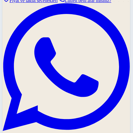
Fiyat ve taksit seçenekleri
Lütfen beni arar mısınız?