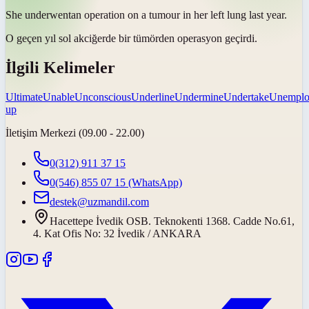
She
underwent
an operation on a tumour in her left lung last year.
O geçen yıl sol akciğerde bir tümörden operasyon
geçirdi
.
İlgili Kelimeler
Ultimate
Unable
Unconscious
Underline
Undermine
Undertake
Unemplo
up
İletişim Merkezi (09.00 - 22.00)
0(312) 911 37 15
0(546) 855 07 15
(WhatsApp)
destek@uzmandil.com
Hacettepe İvedik OSB. Teknokenti 1368. Cadde No.61,
4. Kat Ofis No: 32 İvedik / ANKARA