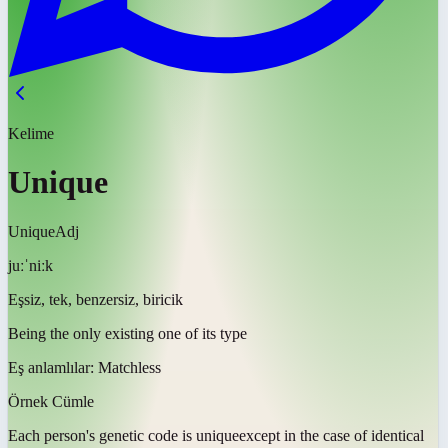
Kelime
Unique
Unique
Adj
juːˈniːk
Eşsiz, tek, benzersiz, biricik
Being the only existing one of its type
Eş anlamlılar:
Matchless
Örnek Cümle
Each person's genetic code is
unique
except in the case of identical