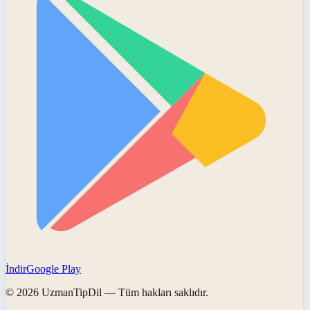
İndir
Google Play
©
2026
UzmanTipDil
— Tüm hakları saklıdır.