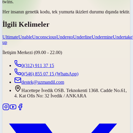
twins.
Her insanın genetik kodu, tek yumurta ikizleri durumu dışında
tektir
.
İlgili Kelimeler
Ultimate
Unable
Unconscious
Undergo
Underline
Undermine
Undertake
up
İletişim Merkezi (09.00 - 22.00)
0(312) 911 37 15
0(546) 855 07 15
(WhatsApp)
destek@uzmandil.com
Hacettepe İvedik OSB. Teknokenti 1368. Cadde No.61,
4. Kat Ofis No: 32 İvedik / ANKARA