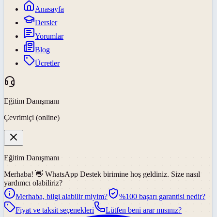
Anasayfa
Dersler
Yorumlar
Blog
Ücretler
Eğitim Danışmanı
Çevrimiçi (online)
Eğitim Danışmanı
Merhaba! 👋
WhatsApp Destek
birimine hoş geldiniz. Size nasıl
yardımcı olabiliriz?
Merhaba, bilgi alabilir miyim?
%100 başarı garantisi nedir?
Fiyat ve taksit seçenekleri
Lütfen beni arar mısınız?