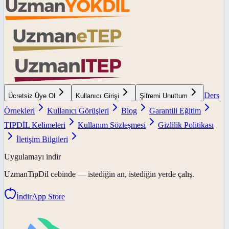
Ders
Ücretsiz Üye Ol
Kullanıcı Girişi
Şifremi Unuttum
Örnekleri
Kullanıcı Görüşleri
Blog
Garantili Eğitim
TIPDİL Kelimeleri
Kullanım Sözleşmesi
Gizlilik Politikası
İletişim Bilgileri
Uygulamayı indir
UzmanTipDil
cebinde — istediğin an, istediğin yerde çalış.
İndir
App Store