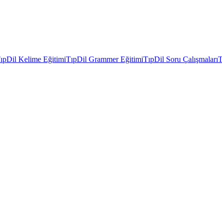
ıpDil Kelime Eğitimi
TıpDil Grammer Eğitimi
TıpDil Soru Çalışmaları
T