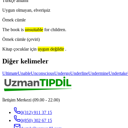
Türkçe anlamı
Uygun olmayan, elverişsiz
Örnek cümle
The book is
unsuitable
for children.
Örnek cümle (çeviri)
Kitap çocuklar için
uygun değildir
.
Diğer kelimeler
Ultimate
Unable
Unconscious
Undergo
Underline
Undermine
Undertake
İletişim Merkezi (09.00 - 22.00)
0(312) 911 37 15
0(850) 302 67 15