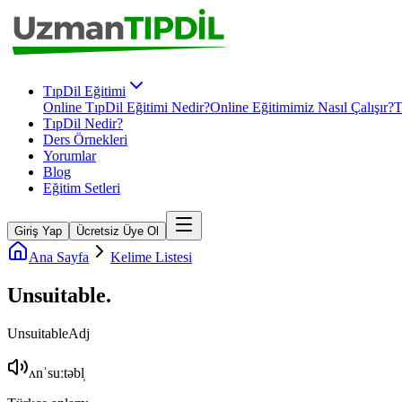
TıpDil Eğitimi
Online TıpDil Eğitimi Nedir?
Online Eğitimimiz Nasıl Çalışır?
T
TıpDil Nedir?
Ders Örnekleri
Yorumlar
Blog
Eğitim Setleri
Giriş Yap
Ücretsiz Üye Ol
Ana Sayfa
Kelime Listesi
Unsuitable
.
Unsuitable
Adj
ʌnˈsuːtəbl̩