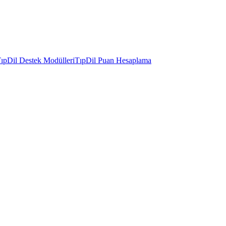
ıpDil Destek Modülleri
TıpDil Puan Hesaplama