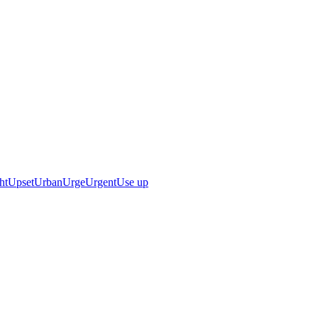
ht
Upset
Urban
Urge
Urgent
Use up