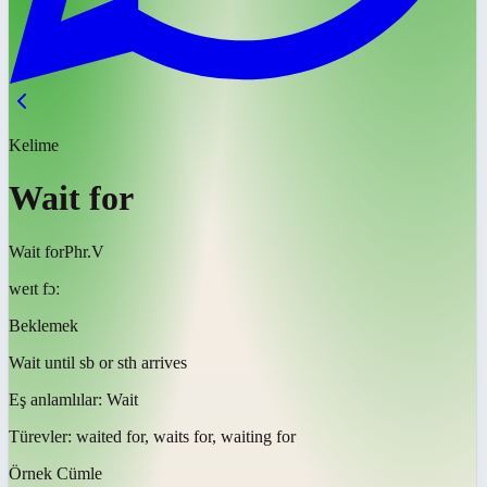
Kelime
Wait for
Wait for
Phr.V
weɪt fɔː
Beklemek
Wait until sb or sth arrives
Eş anlamlılar:
Wait
Türevler:
waited for, waits for, waiting for
Örnek Cümle