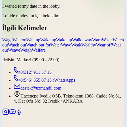
I
waited for
my date in the lobby.
Lobide randevum için
bekledim
.
İlgili Kelimeler
Wage
Wait on
Wait up
Wake up
Wake up
Walk away
Warn
Waste
Watch
out
Watch out
Watch out for
Water
Wave
Weak
Wealthy
Wear off
Wear
out
Weave
Weigh
Welfare
İletişim Merkezi (09.00 - 22.00)
0(312) 911 37 15
0(546) 855 07 15
(WhatsApp)
destek@uzmandil.com
Hacettepe İvedik OSB. Teknokenti 1368. Cadde No.61,
4. Kat Ofis No: 32 İvedik / ANKARA