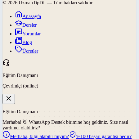
©
2026
UzmanTipDil
— Tüm hakları saklıdır.
Anasayfa
Dersler
Yorumlar
Blog
Ücretler
Eğitim Danışmanı
Çevrimiçi (online)
Eğitim Danışmanı
Merhaba! 👋
WhatsApp Destek
birimine hoş geldiniz. Size nasıl
yardımcı olabiliriz?
Merhaba, bilgi alabilir miyim?
%100 başarı garantisi nedir?