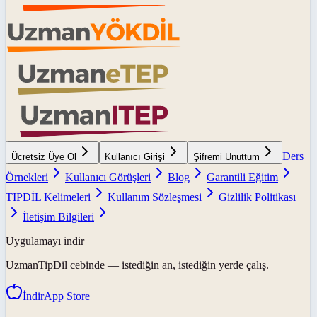
Ders
Ücretsiz Üye Ol
Kullanıcı Girişi
Şifremi Unuttum
Örnekleri
Kullanıcı Görüşleri
Blog
Garantili Eğitim
TIPDİL Kelimeleri
Kullanım Sözleşmesi
Gizlilik Politikası
İletişim Bilgileri
Uygulamayı indir
UzmanTipDil
cebinde — istediğin an, istediğin yerde çalış.
İndir
App Store