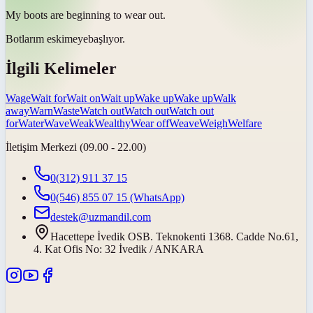
My boots are beginning to
wear out
.
Botlarım
eskimeye
başlıyor.
İlgili Kelimeler
Wage
Wait for
Wait on
Wait up
Wake up
Wake up
Walk
away
Warn
Waste
Watch out
Watch out
Watch out
for
Water
Wave
Weak
Wealthy
Wear off
Weave
Weigh
Welfare
İletişim Merkezi (09.00 - 22.00)
0(312) 911 37 15
0(546) 855 07 15
(WhatsApp)
destek@uzmandil.com
Hacettepe İvedik OSB. Teknokenti 1368. Cadde No.61,
4. Kat Ofis No: 32 İvedik / ANKARA