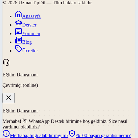
©
2026
UzmanTipDil
— Tüm hakları saklıdır.
Anasayfa
Dersler
Yorumlar
Blog
Ücretler
Eğitim Danışmanı
Çevrimiçi (online)
Eğitim Danışmanı
Merhaba! 👋
WhatsApp Destek
birimine hoş geldiniz. Size nasıl
yardımcı olabiliriz?
Merhaba, bilgi alabilir miyim?
%100 başarı garantisi nedir?