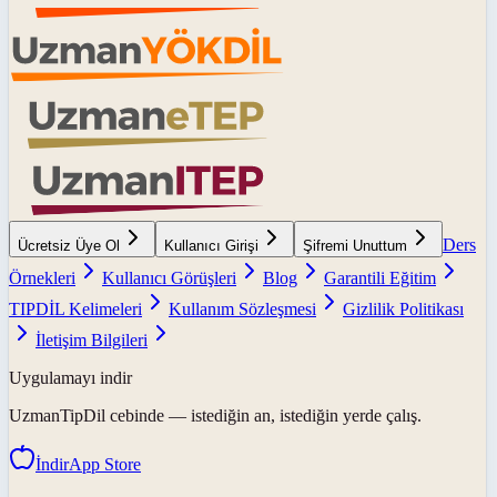
Ders
Ücretsiz Üye Ol
Kullanıcı Girişi
Şifremi Unuttum
Örnekleri
Kullanıcı Görüşleri
Blog
Garantili Eğitim
TIPDİL Kelimeleri
Kullanım Sözleşmesi
Gizlilik Politikası
İletişim Bilgileri
Uygulamayı indir
UzmanTipDil
cebinde — istediğin an, istediğin yerde çalış.
İndir
App Store