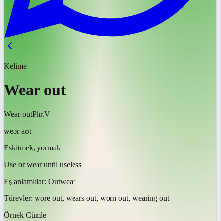
Kelime
Wear out
Wear out
Phr.V
weər aʊt
Eskitmek, yormak
Use or wear until useless
Eş anlamlılar:
Outwear
Türevler:
wore out, wears out, worn out, wearing out
Örnek Cümle