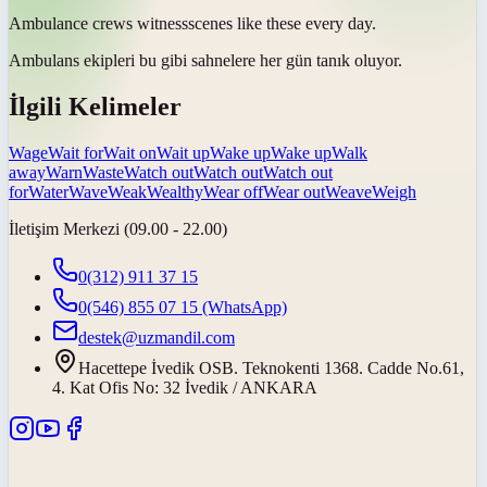
Ambulance crews
witness
scenes like these every day.
Ambulans ekipleri bu gibi sahnelere her gün
tanık oluyor
.
İlgili Kelimeler
Wage
Wait for
Wait on
Wait up
Wake up
Wake up
Walk
away
Warn
Waste
Watch out
Watch out
Watch out
for
Water
Wave
Weak
Wealthy
Wear off
Wear out
Weave
Weigh
İletişim Merkezi (09.00 - 22.00)
0(312) 911 37 15
0(546) 855 07 15
(WhatsApp)
destek@uzmandil.com
Hacettepe İvedik OSB. Teknokenti 1368. Cadde No.61,
4. Kat Ofis No: 32 İvedik / ANKARA