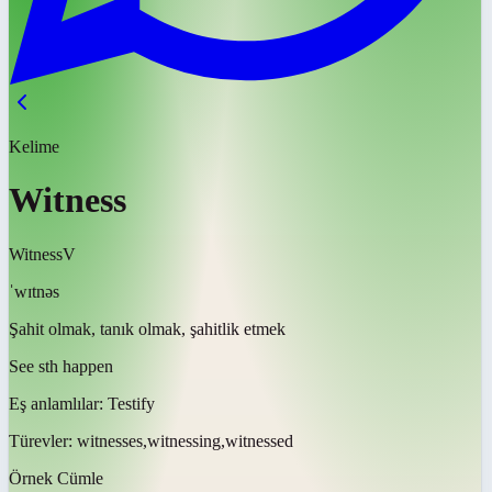
Kelime
Witness
Witness
V
ˈwɪtnəs
Şahit olmak, tanık olmak, şahitlik etmek
See sth happen
Eş anlamlılar:
Testify
Türevler:
witnesses,witnessing,witnessed
Örnek Cümle