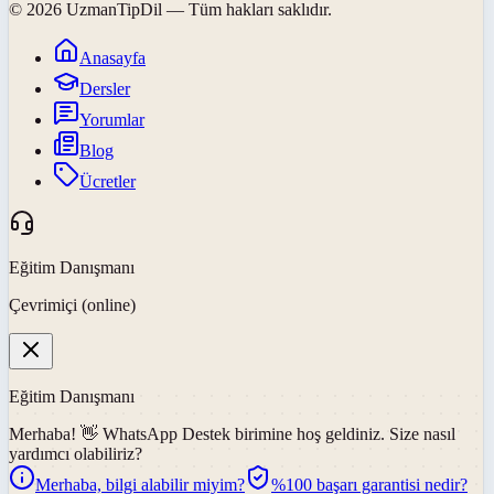
©
2026
UzmanTipDil
— Tüm hakları saklıdır.
Anasayfa
Dersler
Yorumlar
Blog
Ücretler
Eğitim Danışmanı
Çevrimiçi (online)
Eğitim Danışmanı
Merhaba! 👋
WhatsApp Destek
birimine hoş geldiniz. Size nasıl
yardımcı olabiliriz?
Merhaba, bilgi alabilir miyim?
%100 başarı garantisi nedir?