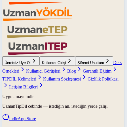
Ders
Ücretsiz Üye Ol
Kullanıcı Girişi
Şifremi Unuttum
Örnekleri
Kullanıcı Görüşleri
Blog
Garantili Eğitim
TIPDİL Kelimeleri
Kullanım Sözleşmesi
Gizlilik Politikası
İletişim Bilgileri
Uygulamayı indir
UzmanTipDil
cebinde — istediğin an, istediğin yerde çalış.
İndir
App Store