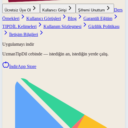
Ders
Ücretsiz Üye Ol
Kullanıcı Girişi
Şifremi Unuttum
Örnekleri
Kullanıcı Görüşleri
Blog
Garantili Eğitim
TIPDİL Kelimeleri
Kullanım Sözleşmesi
Gizlilik Politikası
İletişim Bilgileri
Uygulamayı indir
UzmanTipDil
cebinde — istediğin an, istediğin yerde çalış.
İndir
App Store