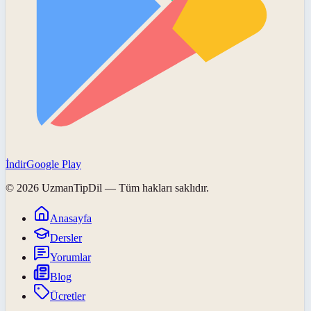
İndir
Google Play
©
2026
UzmanTipDil
— Tüm hakları saklıdır.
Anasayfa
Dersler
Yorumlar
Blog
Ücretler