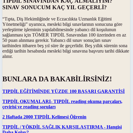
TIPDİL SINAVINDAN KAÇ ALMALIYIM?
SINAV SONUCUM KAÇ YIL GEÇERLİ?
“Tıpta, Diş Hekimliğinde ve Eczacılıkta Uzmanlık Eğitimi
Yönetmeliği” uyarınca, mesleki bilgi sınavlarının sonucuna göre
yerleştirme işleminin yapılabilmesinde yabancı dil koşulunun
sağlanması için TÖMER TIPDİL Sınavından 100 üzerinden en az
50 puan alınması gerekir. Yabancı dil sınav sonuçları sınav
tarihinden itibaren beş yıl süre ile geçerlidir. Beş yıllık sürenin sona
erdiği tarihin hesabında mesleki bilgi sınavına başvuru tarihi dikkate
alınır.
BUNLARA DA BAKABİLİRSİNİZ!
TIPDİL EĞİTİMİNDE YÜZDE 100 BAŞARI GARANTİSİ
TIPDİL OKUMALARI- TIPDİL reading okuma parçaları,
çevirisi ve reading soruları
2 Haftada 2000 TIPDİL Kelimesi Öğrenin
TIPDİL / YÖKDİL SAĞLIK KARŞILAŞTIRMA - Hangisi
Daha Kolay?