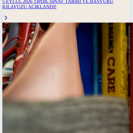
5 EYLÜL 2026 TIPDİL SINAV TARİHİ VE BAŞVURU
KILAVUZU AÇIKLANDI!