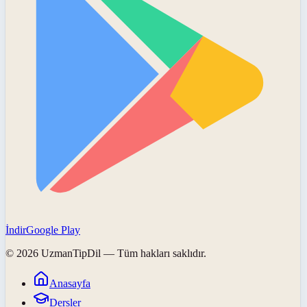
İndir
Google Play
©
2026
UzmanTipDil
— Tüm hakları saklıdır.
Anasayfa
Dersler