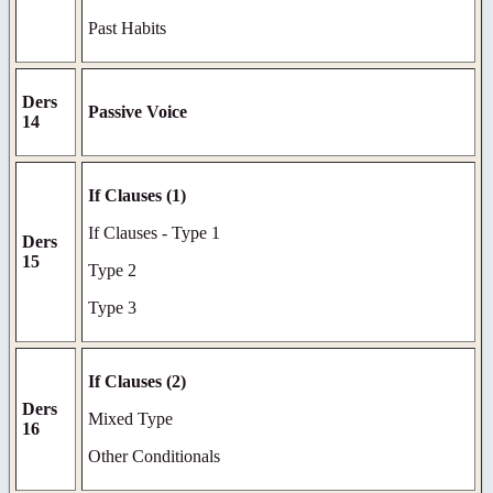
Past Habits
Ders
Passive Voice
14
If Clauses (1)
If Clauses - Type 1
Ders
15
Type 2
Type 3
If Clauses (2)
Ders
Mixed Type
16
Other Conditionals