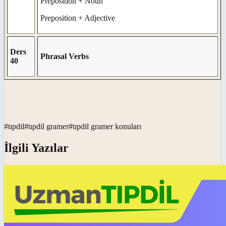
Preposition + Noun
Preposition + Adjective
Ders
Phrasal Verbs
40
#
tıpdil
#
tıpdil gramer
#
tıpdil gramer konuları
İlgili Yazılar