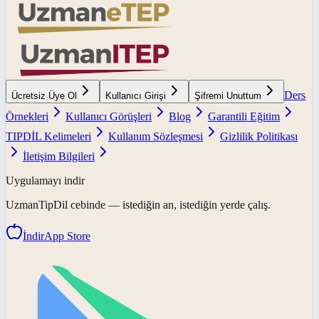
Ders
Ücretsiz Üye Ol
Kullanıcı Girişi
Şifremi Unuttum
Örnekleri
Kullanıcı Görüşleri
Blog
Garantili Eğitim
TIPDİL Kelimeleri
Kullanım Sözleşmesi
Gizlilik Politikası
İletişim Bilgileri
Uygulamayı indir
UzmanTipDil
cebinde — istediğin an, istediğin yerde çalış.
İndir
App Store