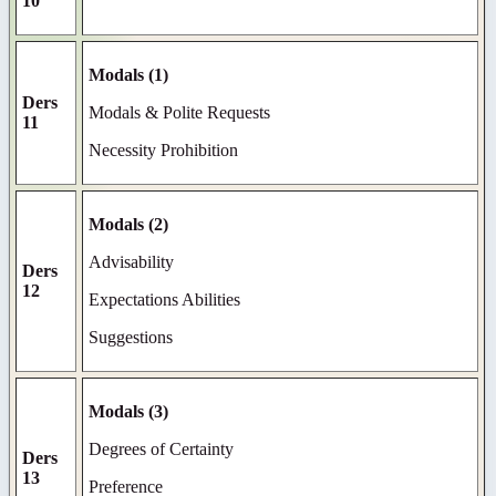
10
Modals (1)
Ders
Modals & Polite Requests
11
Necessity Prohibition
Modals (2)
Advisability
Ders
12
Expectations Abilities
Suggestions
Modals (3)
Degrees of Certainty
Ders
13
Preference