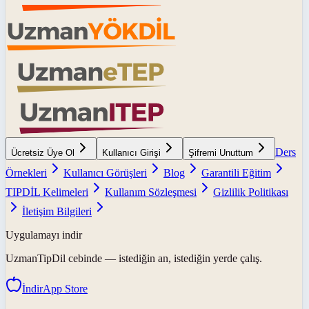
Ders
Ücretsiz Üye Ol
Kullanıcı Girişi
Şifremi Unuttum
Örnekleri
Kullanıcı Görüşleri
Blog
Garantili Eğitim
TIPDİL Kelimeleri
Kullanım Sözleşmesi
Gizlilik Politikası
İletişim Bilgileri
Uygulamayı indir
UzmanTipDil
cebinde — istediğin an, istediğin yerde çalış.
İndir
App Store