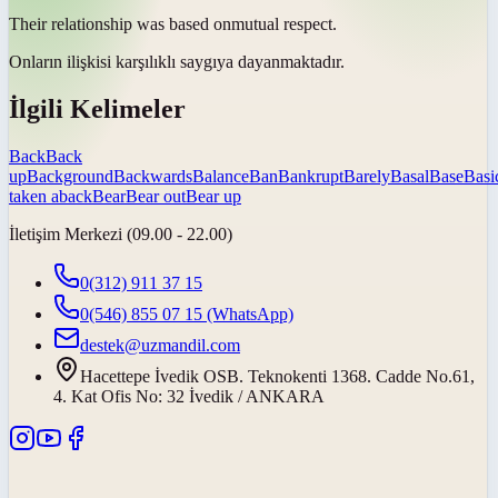
Their relationship was
based on
mutual respect.
Onların ilişkisi karşılıklı saygıya
dayanmaktadır
.
İlgili Kelimeler
Back
Back
up
Background
Backwards
Balance
Ban
Bankrupt
Barely
Basal
Base
Basi
taken aback
Bear
Bear out
Bear up
İletişim Merkezi (09.00 - 22.00)
0(312) 911 37 15
0(546) 855 07 15
(WhatsApp)
destek@uzmandil.com
Hacettepe İvedik OSB. Teknokenti 1368. Cadde No.61,
4. Kat Ofis No: 32 İvedik / ANKARA