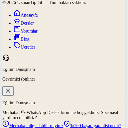
©
2026
UzmanTipDil
— Tüm hakları saklıdır.
Anasayfa
Dersler
Yorumlar
Blog
Ücretler
Eğitim Danışmanı
Çevrimiçi (online)
Eğitim Danışmanı
Merhaba! 👋
WhatsApp Destek
birimine hoş geldiniz. Size nasıl
yardımcı olabiliriz?
Merhaba, bilgi alabilir miyim?
%100 başarı garantisi nedir?