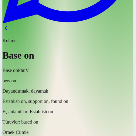
Kelime
Base on
Base on
Phr.V
beɪs ɒn
Dayandırmak, dayamak
Establish on, support on, found on
Eş anlamlılar:
Establish on
Türevler:
based on
Örnek Cümle