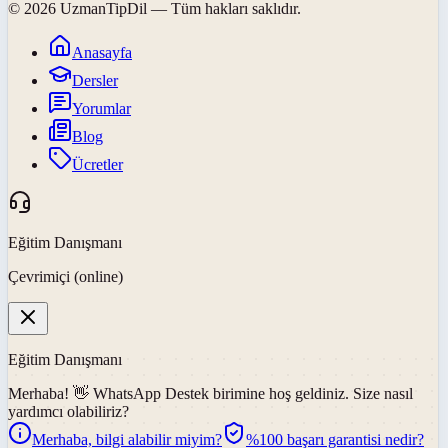
©
2026
UzmanTipDil
— Tüm hakları saklıdır.
Anasayfa
Dersler
Yorumlar
Blog
Ücretler
Eğitim Danışmanı
Çevrimiçi (online)
Eğitim Danışmanı
Merhaba! 👋
WhatsApp Destek
birimine hoş geldiniz. Size nasıl
yardımcı olabiliriz?
Merhaba, bilgi alabilir miyim?
%100 başarı garantisi nedir?