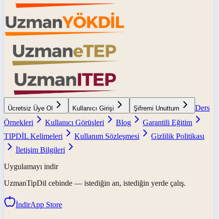
Ders
Ücretsiz Üye Ol
Kullanıcı Girişi
Şifremi Unuttum
Örnekleri
Kullanıcı Görüşleri
Blog
Garantili Eğitim
TIPDİL Kelimeleri
Kullanım Sözleşmesi
Gizlilik Politikası
İletişim Bilgileri
Uygulamayı indir
UzmanTipDil
cebinde — istediğin an, istediğin yerde çalış.
İndir
App Store