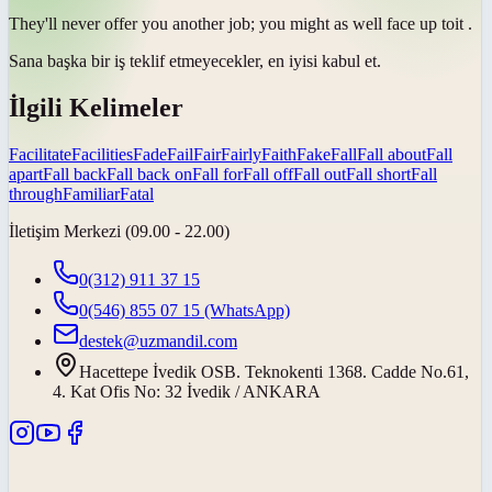
They'll never offer you another job; you might as well
face up to
it .
Sana başka bir iş teklif etmeyecekler, en iyisi
kabul et
.
İlgili Kelimeler
Facilitate
Facilities
Fade
Fail
Fair
Fairly
Faith
Fake
Fall
Fall about
Fall
apart
Fall back
Fall back on
Fall for
Fall off
Fall out
Fall short
Fall
through
Familiar
Fatal
İletişim Merkezi (09.00 - 22.00)
0(312) 911 37 15
0(546) 855 07 15
(WhatsApp)
destek@uzmandil.com
Hacettepe İvedik OSB. Teknokenti 1368. Cadde No.61,
4. Kat Ofis No: 32 İvedik / ANKARA