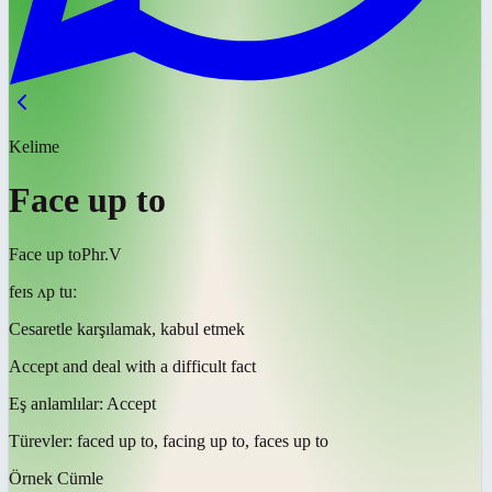
Kelime
Face up to
Face up to
Phr.V
feɪs ʌp tuː
Cesaretle karşılamak, kabul etmek
Accept and deal with a difficult fact
Eş anlamlılar:
Accept
Türevler:
faced up to, facing up to, faces up to
Örnek Cümle