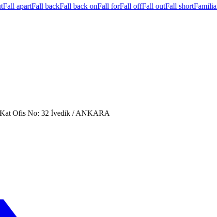
t
Fall apart
Fall back
Fall back on
Fall for
Fall off
Fall out
Fall short
Familia
. Kat Ofis No: 32 İvedik / ANKARA