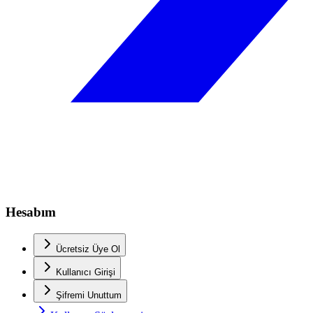
Hesabım
Ücretsiz Üye Ol
Kullanıcı Girişi
Şifremi Unuttum