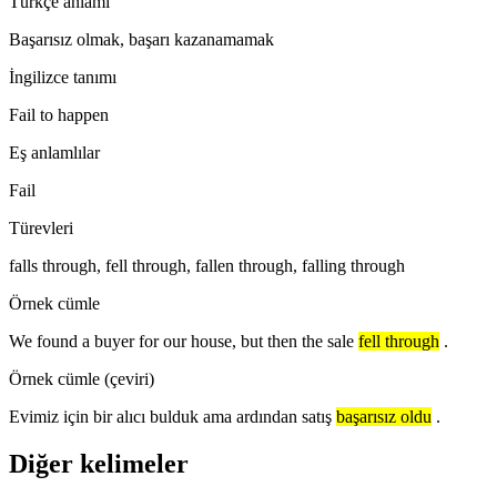
Türkçe anlamı
Başarısız olmak, başarı kazanamamak
İngilizce tanımı
Fail to happen
Eş anlamlılar
Fail
Türevleri
falls through, fell through, fallen through, falling through
Örnek cümle
We found a buyer for our house, but then the sale
fell through
.
Örnek cümle (çeviri)
Evimiz için bir alıcı bulduk ama ardından satış
başarısız oldu
.
Diğer kelimeler