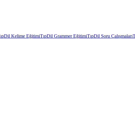
ıpDil Kelime Eğitimi
TıpDil Grammer Eğitimi
TıpDil Soru Çalışmaları
T