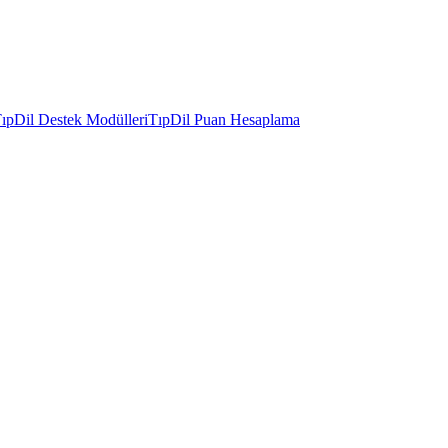
ıpDil Destek Modülleri
TıpDil Puan Hesaplama