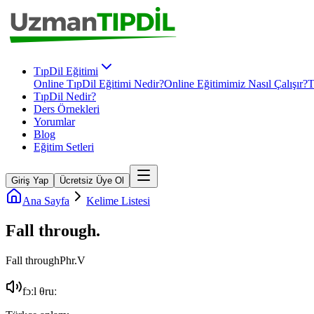
TıpDil Eğitimi
Online TıpDil Eğitimi Nedir?
Online Eğitimimiz Nasıl Çalışır?
T
TıpDil Nedir?
Ders Örnekleri
Yorumlar
Blog
Eğitim Setleri
Giriş Yap
Ücretsiz Üye Ol
Ana Sayfa
Kelime Listesi
Fall through
.
Fall through
Phr.V
fɔːl θruː