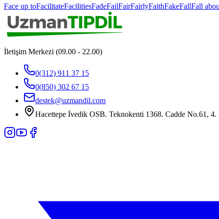
Face up to
Facilitate
Facilities
Fade
Fail
Fair
Fairly
Faith
Fake
Fall
Fall abou
İletişim Merkezi (09.00 - 22.00)
0(312) 911 37 15
0(850) 302 67 15
destek@uzmandil.com
Hacettepe İvedik OSB. Teknokenti 1368. Cadde No.61, 4