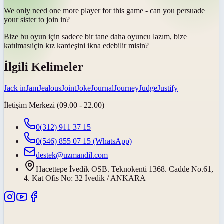
We only need one more player for this game - can you persuade
your sister to
join in
?
Bize bu oyun için sadece bir tane daha oyuncu lazım, bize
katılması
için kız kardeşini ikna edebilir misin?
İlgili Kelimeler
Jack in
Jam
Jealous
Joint
Joke
Journal
Journey
Judge
Justify
İletişim Merkezi (09.00 - 22.00)
0(312) 911 37 15
0(546) 855 07 15
(WhatsApp)
destek@uzmandil.com
Hacettepe İvedik OSB. Teknokenti 1368. Cadde No.61,
4. Kat Ofis No: 32 İvedik / ANKARA