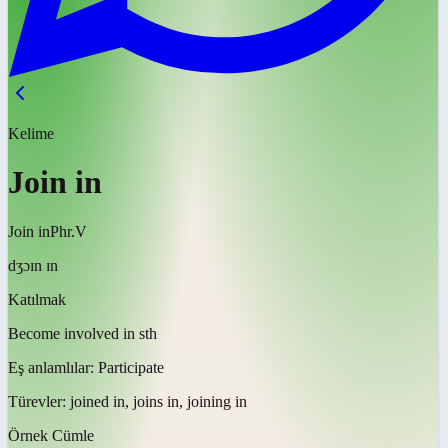
Kelime
Join in
Join in
Phr.V
dʒɔɪn ɪn
Katılmak
Become involved in sth
Eş anlamlılar:
Participate
Türevler:
joined in, joins in, joining in
Örnek Cümle