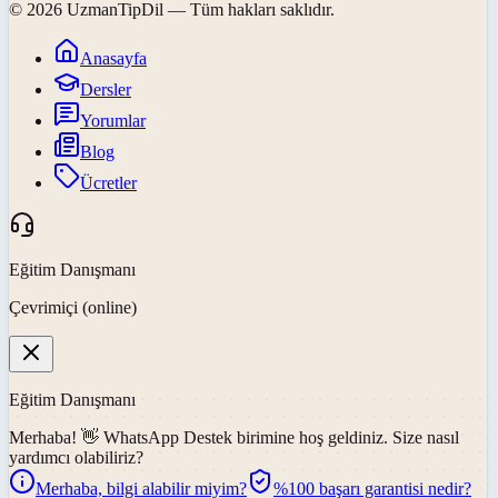
©
2026
UzmanTipDil
— Tüm hakları saklıdır.
Anasayfa
Dersler
Yorumlar
Blog
Ücretler
Eğitim Danışmanı
Çevrimiçi (online)
Eğitim Danışmanı
Merhaba! 👋
WhatsApp Destek
birimine hoş geldiniz. Size nasıl
yardımcı olabiliriz?
Merhaba, bilgi alabilir miyim?
%100 başarı garantisi nedir?