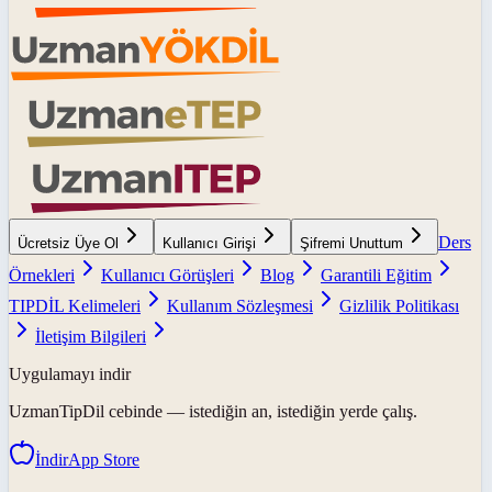
Ders
Ücretsiz Üye Ol
Kullanıcı Girişi
Şifremi Unuttum
Örnekleri
Kullanıcı Görüşleri
Blog
Garantili Eğitim
TIPDİL Kelimeleri
Kullanım Sözleşmesi
Gizlilik Politikası
İletişim Bilgileri
Uygulamayı indir
UzmanTipDil
cebinde — istediğin an, istediğin yerde çalış.
İndir
App Store