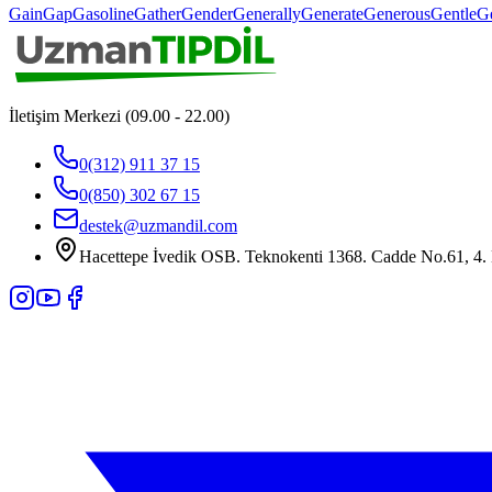
Gain
Gap
Gasoline
Gather
Gender
Generally
Generate
Generous
Gentle
G
İletişim Merkezi (09.00 - 22.00)
0(312) 911 37 15
0(850) 302 67 15
destek@uzmandil.com
Hacettepe İvedik OSB. Teknokenti 1368. Cadde No.61, 4