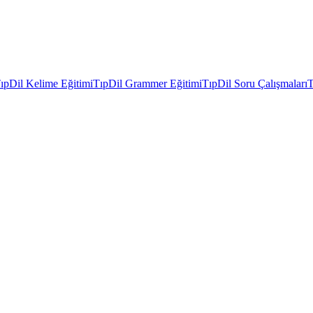
ıpDil Kelime Eğitimi
TıpDil Grammer Eğitimi
TıpDil Soru Çalışmaları
T