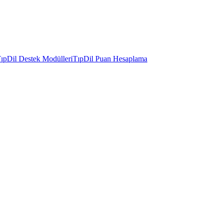
ıpDil Destek Modülleri
TıpDil Puan Hesaplama