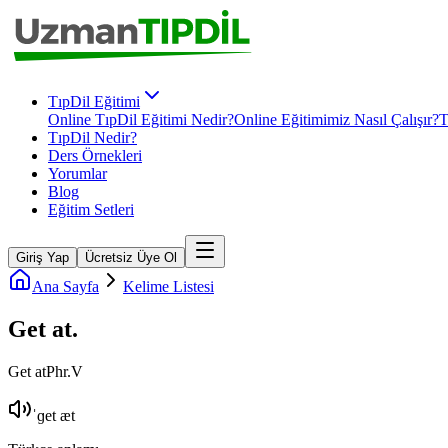
TıpDil Eğitimi
Online TıpDil Eğitimi Nedir?
Online Eğitimimiz Nasıl Çalışır?
T
TıpDil Nedir?
Ders Örnekleri
Yorumlar
Blog
Eğitim Setleri
Giriş Yap
Ücretsiz Üye Ol
Ana Sayfa
Kelime Listesi
Get at
.
Get at
Phr.V
ˈɡet æt