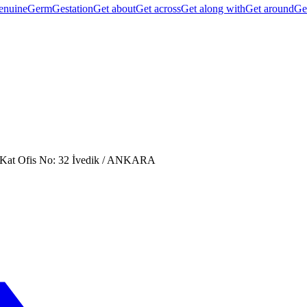
enuine
Germ
Gestation
Get about
Get across
Get along with
Get around
Ge
. Kat Ofis No: 32 İvedik / ANKARA