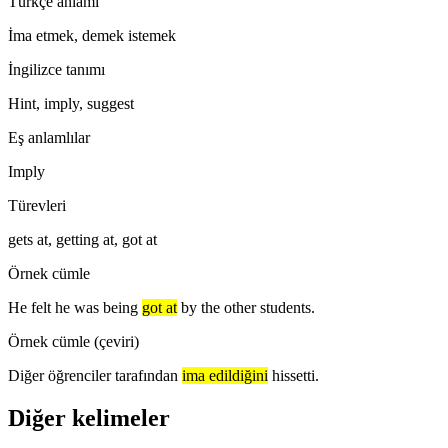
Türkçe anlamı
İma etmek, demek istemek
İngilizce tanımı
Hint, imply, suggest
Eş anlamlılar
Imply
Türevleri
gets at, getting at, got at
Örnek cümle
He felt he was being
got at
by the other students.
Örnek cümle (çeviri)
Diğer öğrenciler tarafından
ima edildiğini
hissetti.
Diğer kelimeler