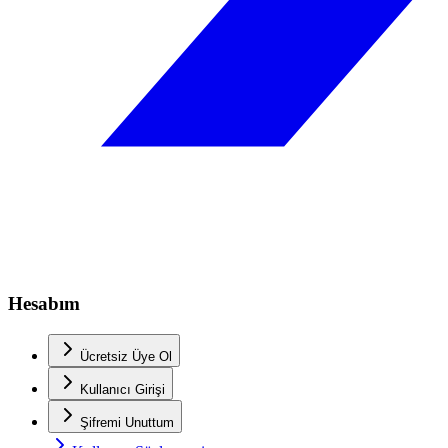
Hesabım
Ücretsiz Üye Ol
Kullanıcı Girişi
Şifremi Unuttum