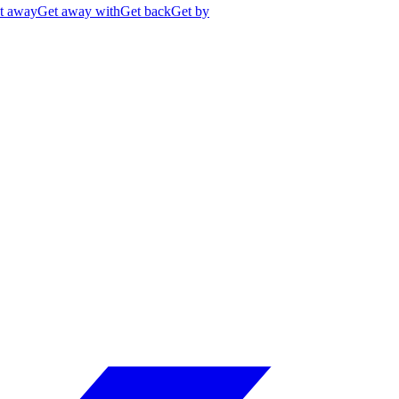
t away
Get away with
Get back
Get by