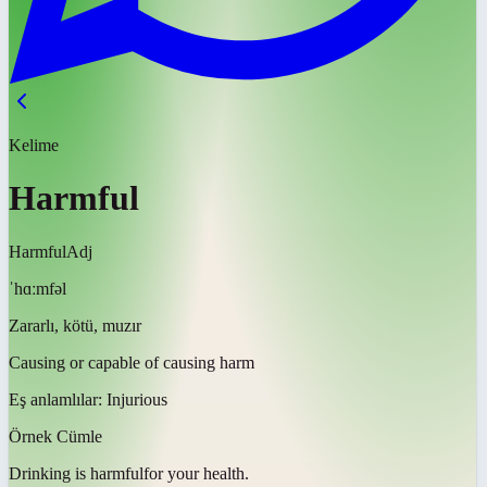
Kelime
Harmful
Harmful
Adj
ˈhɑːmfəl
Zararlı, kötü, muzır
Causing or capable of causing harm
Eş anlamlılar:
Injurious
Örnek Cümle
Drinking is
harmful
for your health.