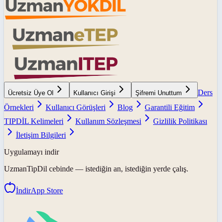
Ders
Ücretsiz Üye Ol
Kullanıcı Girişi
Şifremi Unuttum
Örnekleri
Kullanıcı Görüşleri
Blog
Garantili Eğitim
TIPDİL Kelimeleri
Kullanım Sözleşmesi
Gizlilik Politikası
İletişim Bilgileri
Uygulamayı indir
UzmanTipDil
cebinde — istediğin an, istediğin yerde çalış.
İndir
App Store