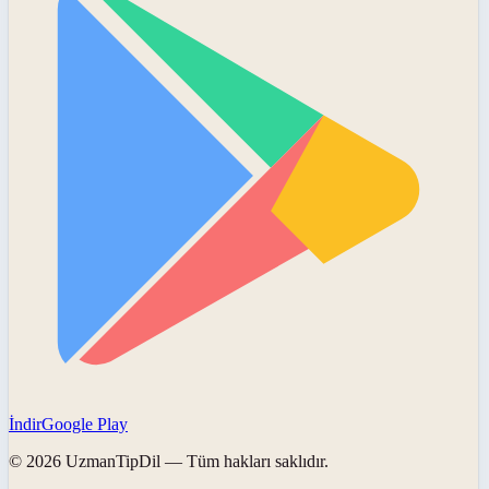
İndir
Google Play
©
2026
UzmanTipDil
— Tüm hakları saklıdır.