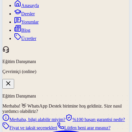
Anasayfa
Dersler
Yorumlar
Blog
Ücretler
Eğitim Danışmanı
Çevrimiçi (online)
Eğitim Danışmanı
Merhaba! 👋
WhatsApp Destek
birimine hoş geldiniz. Size nasıl
yardımcı olabiliriz?
Merhaba, bilgi alabilir miyim?
%100 başarı garantisi nedir?
Fiyat ve taksit seçenekleri
Lütfen beni arar mısınız?