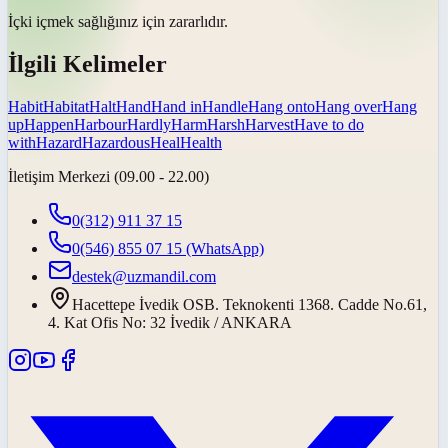
İçki içmek sağlığınız için
zararlıdır
.
İlgili Kelimeler
Habit
Habitat
Halt
Hand
Hand in
Handle
Hang onto
Hang over
Hang
up
Happen
Harbour
Hardly
Harm
Harsh
Harvest
Have to do
with
Hazard
Hazardous
Heal
Health
İletişim Merkezi (09.00 - 22.00)
0(312) 911 37 15
0(546) 855 07 15
(WhatsApp)
destek@uzmandil.com
Hacettepe İvedik OSB. Teknokenti 1368. Cadde No.61,
4. Kat Ofis No: 32 İvedik / ANKARA