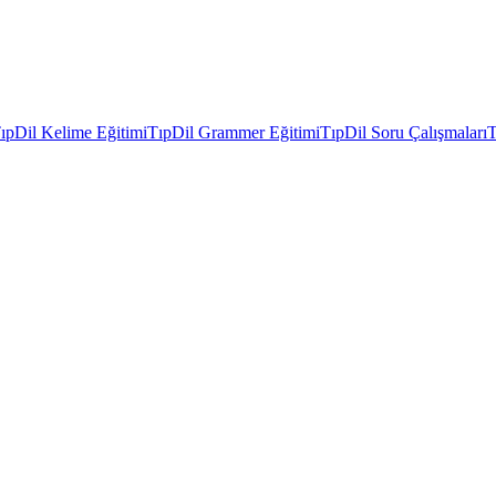
ıpDil Kelime Eğitimi
TıpDil Grammer Eğitimi
TıpDil Soru Çalışmaları
T