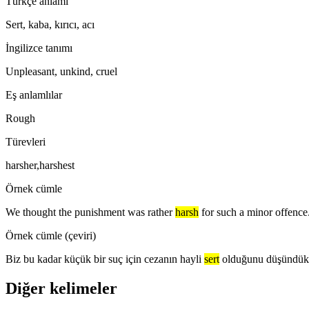
Türkçe anlamı
Sert, kaba, kırıcı, acı
İngilizce tanımı
Unpleasant, unkind, cruel
Eş anlamlılar
Rough
Türevleri
harsher,harshest
Örnek cümle
We thought the punishment was rather
harsh
for such a minor offence
Örnek cümle (çeviri)
Biz bu kadar küçük bir suç için cezanın hayli
sert
olduğunu düşündük
Diğer kelimeler