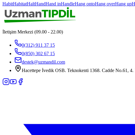
Habit
Habitat
Halt
Hand
Hand in
Handle
Hang onto
Hang over
Hang up
H
İletişim Merkezi (09.00 - 22.00)
0(312) 911 37 15
0(850) 302 67 15
destek@uzmandil.com
Hacettepe İvedik OSB. Teknokenti 1368. Cadde No.61, 4