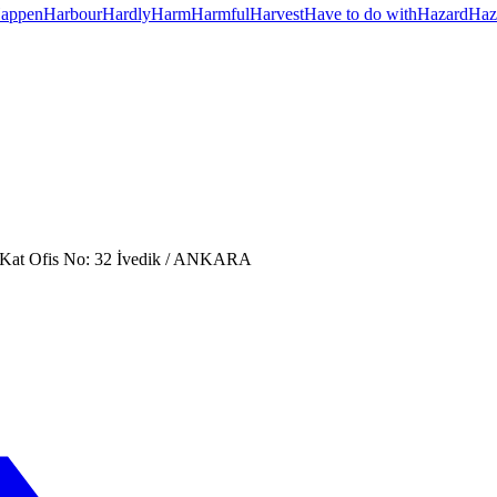
appen
Harbour
Hardly
Harm
Harmful
Harvest
Have to do with
Hazard
Haz
. Kat Ofis No: 32 İvedik / ANKARA