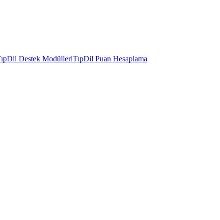
ıpDil Destek Modülleri
TıpDil Puan Hesaplama