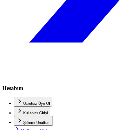
Hesabım
Ücretsiz Üye Ol
Kullanıcı Girişi
Şifremi Unuttum