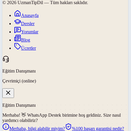
©
2026
UzmanTipDil
— Tüm hakları saklıdır.
Anasayfa
Dersler
Yorumlar
Blog
Ücretler
Eğitim Danışmanı
Çevrimiçi (online)
Eğitim Danışmanı
Merhaba! 👋
WhatsApp Destek
birimine hoş geldiniz. Size nasıl
yardımcı olabiliriz?
Merhaba, bilgi alabilir miyim?
%100 başarı garantisi nedir?