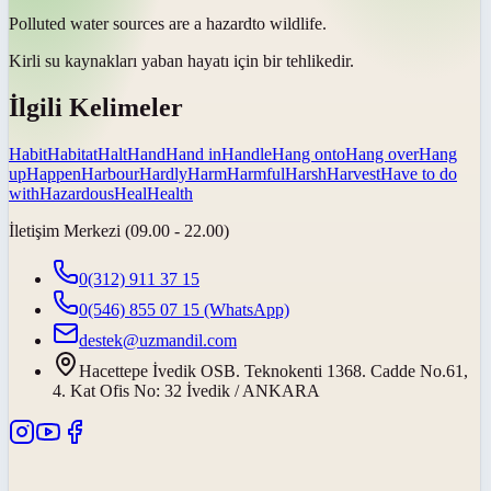
Polluted water sources are a
hazard
to wildlife.
Kirli su kaynakları yaban hayatı için bir
tehlikedir
.
İlgili Kelimeler
Habit
Habitat
Halt
Hand
Hand in
Handle
Hang onto
Hang over
Hang
up
Happen
Harbour
Hardly
Harm
Harmful
Harsh
Harvest
Have to do
with
Hazardous
Heal
Health
İletişim Merkezi (09.00 - 22.00)
0(312) 911 37 15
0(546) 855 07 15
(WhatsApp)
destek@uzmandil.com
Hacettepe İvedik OSB. Teknokenti 1368. Cadde No.61,
4. Kat Ofis No: 32 İvedik / ANKARA