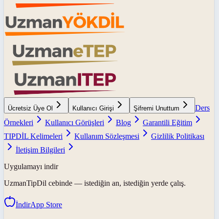
Ders
Ücretsiz Üye Ol
Kullanıcı Girişi
Şifremi Unuttum
Örnekleri
Kullanıcı Görüşleri
Blog
Garantili Eğitim
TIPDİL Kelimeleri
Kullanım Sözleşmesi
Gizlilik Politikası
İletişim Bilgileri
Uygulamayı indir
UzmanTipDil
cebinde — istediğin an, istediğin yerde çalış.
İndir
App Store