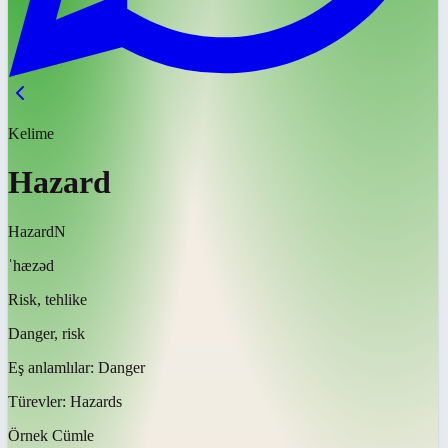
Kelime
Hazard
Hazard
N
ˈhæzəd
Risk, tehlike
Danger, risk
Eş anlamlılar:
Danger
Türevler:
Hazards
Örnek Cümle