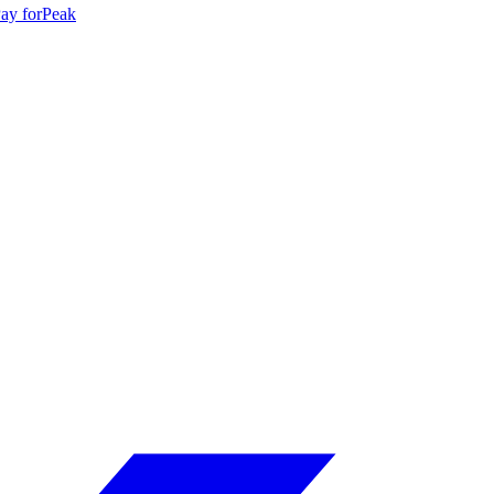
ay for
Peak