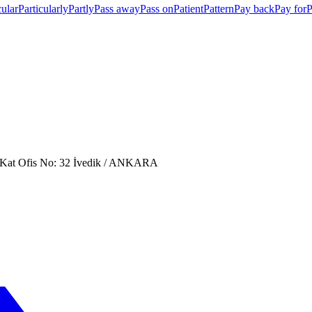
cular
Particularly
Partly
Pass away
Pass on
Patient
Pattern
Pay back
Pay for
P
. Kat Ofis No: 32 İvedik / ANKARA