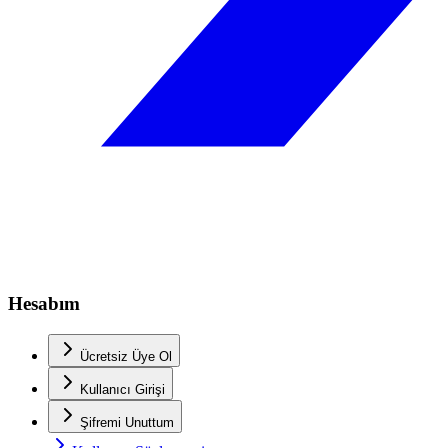
Hesabım
Ücretsiz Üye Ol
Kullanıcı Girişi
Şifremi Unuttum