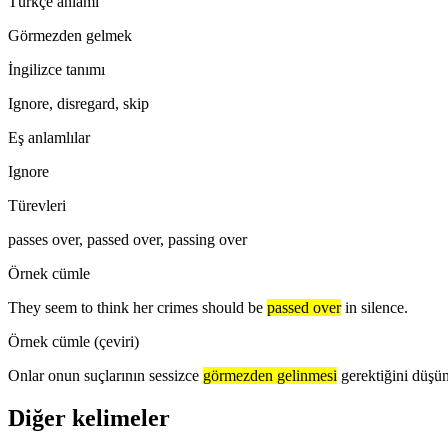
Türkçe anlamı
Görmezden gelmek
İngilizce tanımı
Ignore, disregard, skip
Eş anlamlılar
Ignore
Türevleri
passes over, passed over, passing over
Örnek cümle
They seem to think her crimes should be
passed over
in silence.
Örnek cümle (çeviri)
Onlar onun suçlarının sessizce
görmezden gelinmesi
gerektiğini düşün
Diğer kelimeler