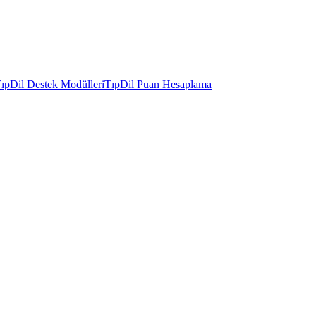
ıpDil Destek Modülleri
TıpDil Puan Hesaplama