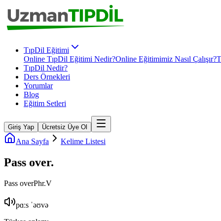
TıpDil Eğitimi
Online TıpDil Eğitimi Nedir?
Online Eğitimimiz Nasıl Çalışır?
T
TıpDil Nedir?
Ders Örnekleri
Yorumlar
Blog
Eğitim Setleri
Giriş Yap
Ücretsiz Üye Ol
Ana Sayfa
Kelime Listesi
Pass over
.
Pass over
Phr.V
pɑːs ˈəʊvə