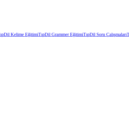
ıpDil Kelime Eğitimi
TıpDil Grammer Eğitimi
TıpDil Soru Çalışmaları
T