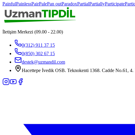
Painful
Painless
Pair
Pale
Pan out
Paradox
Partial
Partially
Participate
Parti
İletişim Merkezi (09.00 - 22.00)
0(312) 911 37 15
0(850) 302 67 15
destek@uzmandil.com
Hacettepe İvedik OSB. Teknokenti 1368. Cadde No.61, 4