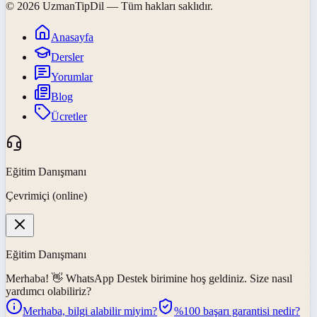
©
2026
UzmanTipDil
— Tüm hakları saklıdır.
Anasayfa
Dersler
Yorumlar
Blog
Ücretler
Eğitim Danışmanı
Çevrimiçi (online)
Eğitim Danışmanı
Merhaba! 👋
WhatsApp Destek
birimine hoş geldiniz. Size nasıl
yardımcı olabiliriz?
Merhaba, bilgi alabilir miyim?
%100 başarı garantisi nedir?