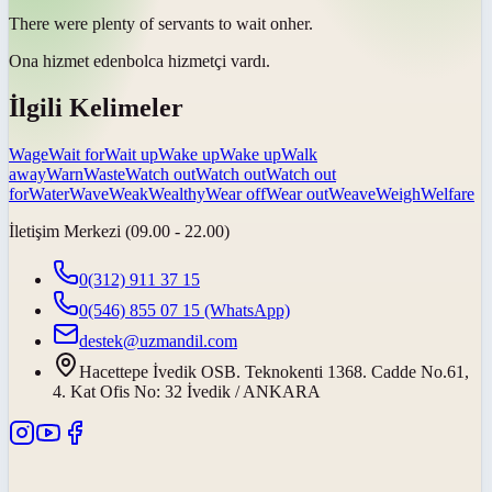
There were plenty of servants to
wait on
her.
Ona
hizmet eden
bolca hizmetçi vardı.
İlgili Kelimeler
Wage
Wait for
Wait up
Wake up
Wake up
Walk
away
Warn
Waste
Watch out
Watch out
Watch out
for
Water
Wave
Weak
Wealthy
Wear off
Wear out
Weave
Weigh
Welfare
İletişim Merkezi (09.00 - 22.00)
0(312) 911 37 15
0(546) 855 07 15
(WhatsApp)
destek@uzmandil.com
Hacettepe İvedik OSB. Teknokenti 1368. Cadde No.61,
4. Kat Ofis No: 32 İvedik / ANKARA