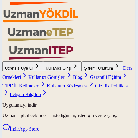
Ders
Ücretsiz Üye Ol
Kullanıcı Girişi
Şifremi Unuttum
Örnekleri
Kullanıcı Görüşleri
Blog
Garantili Eğitim
TIPDİL Kelimeleri
Kullanım Sözleşmesi
Gizlilik Politikası
İletişim Bilgileri
Uygulamayı indir
UzmanTipDil
cebinde — istediğin an, istediğin yerde çalış.
İndir
App Store