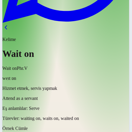
Kelime
Wait on
Wait on
Phr.V
weɪt ɒn
Hizmet etmek, servis yapmak
Attend as a servant
Eş anlamlılar:
Serve
Türevler:
waiting on, waits on, waited on
Örnek Cümle