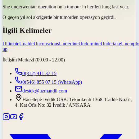
She
underwent
an operation on a tumour in her left lung last year.
O geçen yıl sol akciğerde bir tümörden operasyon
geçirdi
.
İlgili Kelimeler
Ultimate
Unable
Unconscious
Underline
Undermine
Undertake
Unemplo
up
İletişim Merkezi (09.00 - 22.00)
0(312) 911 37 15
0(546) 855 07 15
(WhatsApp)
destek@uzmandil.com
Hacettepe İvedik OSB. Teknokenti 1368. Cadde No.61,
4. Kat Ofis No: 32 İvedik / ANKARA