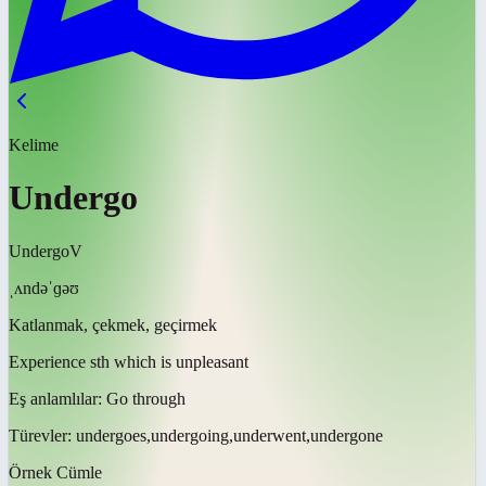
Kelime
Undergo
Undergo
V
ˌʌndəˈɡəʊ
Katlanmak, çekmek, geçirmek
Experience sth which is unpleasant
Eş anlamlılar:
Go through
Türevler:
undergoes,undergoing,underwent,undergone
Örnek Cümle