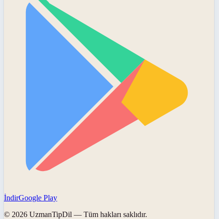
İndir
Google Play
©
2026
UzmanTipDil
— Tüm hakları saklıdır.