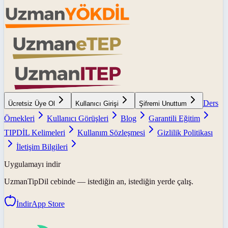
Ders
Ücretsiz Üye Ol
Kullanıcı Girişi
Şifremi Unuttum
Örnekleri
Kullanıcı Görüşleri
Blog
Garantili Eğitim
TIPDİL Kelimeleri
Kullanım Sözleşmesi
Gizlilik Politikası
İletişim Bilgileri
Uygulamayı indir
UzmanTipDil
cebinde — istediğin an, istediğin yerde çalış.
İndir
App Store