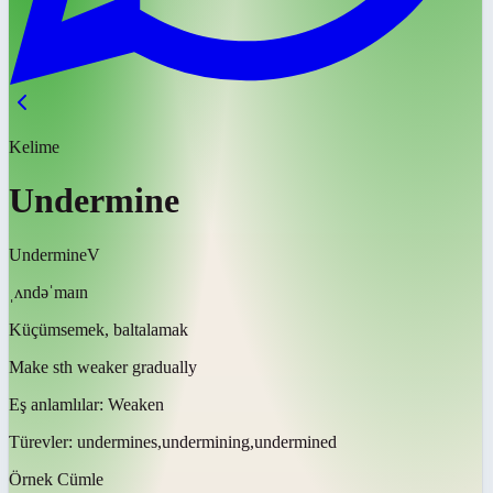
Kelime
Undermine
Undermine
V
ˌʌndəˈmaɪn
Küçümsemek, baltalamak
Make sth weaker gradually
Eş anlamlılar:
Weaken
Türevler:
undermines,undermining,undermined
Örnek Cümle