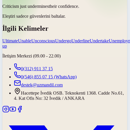
Criticism just
undermines
their confidence.
Eleştiri sadece güvenlerini
baltalar
.
İlgili Kelimeler
Ultimate
Unable
Unconscious
Undergo
Underline
Undertake
Unemploy
up
İletişim Merkezi (09.00 - 22.00)
0(312) 911 37 15
0(546) 855 07 15
(WhatsApp)
destek@uzmandil.com
Hacettepe İvedik OSB. Teknokenti 1368. Cadde No.61,
4. Kat Ofis No: 32 İvedik / ANKARA