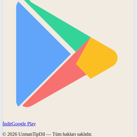
İndir
Google Play
©
2026
UzmanTipDil
— Tüm hakları saklıdır.