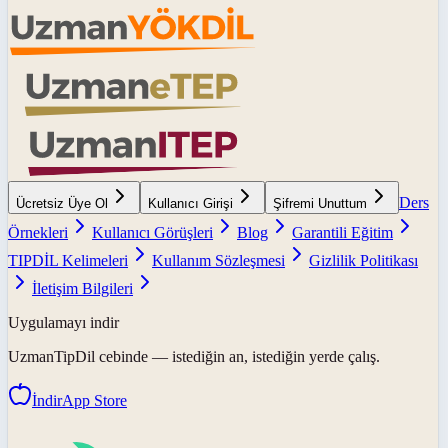
Ders
Ücretsiz Üye Ol
Kullanıcı Girişi
Şifremi Unuttum
Örnekleri
Kullanıcı Görüşleri
Blog
Garantili Eğitim
TIPDİL Kelimeleri
Kullanım Sözleşmesi
Gizlilik Politikası
İletişim Bilgileri
Uygulamayı indir
UzmanTipDil
cebinde — istediğin an, istediğin yerde çalış.
İndir
App Store