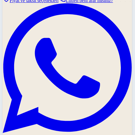
Fiyat ve taksit seçenekleri
Lütfen beni arar mısınız?