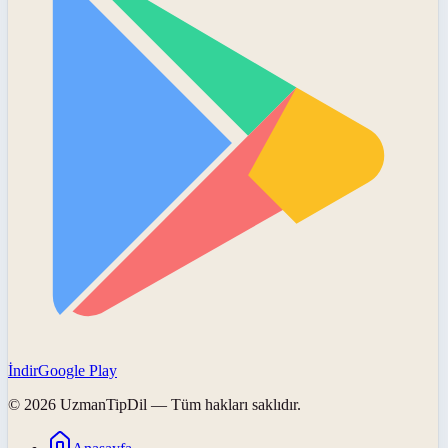
İndir
Google Play
©
2026
UzmanTipDil
— Tüm hakları saklıdır.