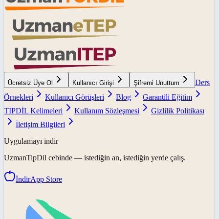
Ders
Ücretsiz Üye Ol
Kullanıcı Girişi
Şifremi Unuttum
Örnekleri
Kullanıcı Görüşleri
Blog
Garantili Eğitim
TIPDİL Kelimeleri
Kullanım Sözleşmesi
Gizlilik Politikası
İletişim Bilgileri
Uygulamayı indir
UzmanTipDil
cebinde — istediğin an, istediğin yerde çalış.
İndir
App Store