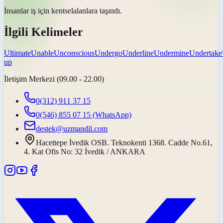
İnsanlar iş için
kentsel
alanlara taşındı.
İlgili Kelimeler
Ultimate
Unable
Unconscious
Undergo
Underline
Undermine
Undertake
up
İletişim Merkezi (09.00 - 22.00)
0(312) 911 37 15
0(546) 855 07 15
(WhatsApp)
destek@uzmandil.com
Hacettepe İvedik OSB. Teknokenti 1368. Cadde No.61,
4. Kat Ofis No: 32 İvedik / ANKARA