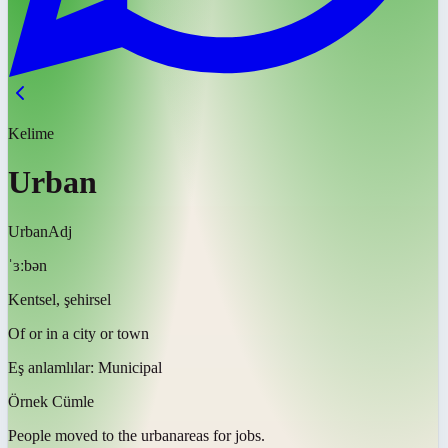
Kelime
Urban
Urban
Adj
ˈɜːbən
Kentsel, şehirsel
Of or in a city or town
Eş anlamlılar:
Municipal
Örnek Cümle
People moved to the
urban
areas for jobs.