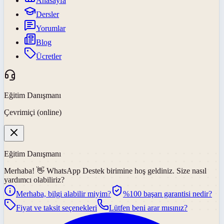
Anasayfa
Dersler
Yorumlar
Blog
Ücretler
Eğitim Danışmanı
Çevrimiçi (online)
Eğitim Danışmanı
Merhaba! 👋
WhatsApp Destek
birimine hoş geldiniz. Size nasıl
yardımcı olabiliriz?
Merhaba, bilgi alabilir miyim?
%100 başarı garantisi nedir?
Fiyat ve taksit seçenekleri
Lütfen beni arar mısınız?