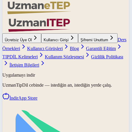
Ders
Ücretsiz Üye Ol
Kullanıcı Girişi
Şifremi Unuttum
Örnekleri
Kullanıcı Görüşleri
Blog
Garantili Eğitim
TIPDİL Kelimeleri
Kullanım Sözleşmesi
Gizlilik Politikası
İletişim Bilgileri
Uygulamayı indir
UzmanTipDil
cebinde — istediğin an, istediğin yerde çalış.
İndir
App Store