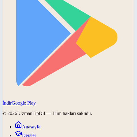
İndir
Google Play
©
2026
UzmanTipDil
— Tüm hakları saklıdır.
Anasayfa
Dersler