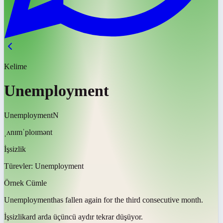
Kelime
Unemployment
Unemployment
N
ˌʌnɪmˈploɪmənt
İşsizlik
Türevler:
Unemployment
Örnek Cümle
Unemployment
has fallen again for the third consecutive month.
İşsizlik
ard arda üçüncü aydır tekrar düşüyor.