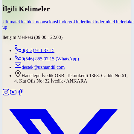
İlgili Kelimeler
Ultimate
Unable
Unconscious
Undergo
Underline
Undermine
Undertake
up
İletişim Merkezi (09.00 - 22.00)
0(312) 911 37 15
0(546) 855 07 15
(WhatsApp)
destek@uzmandil.com
Hacettepe İvedik OSB. Teknokenti 1368. Cadde No.61,
4. Kat Ofis No: 32 İvedik / ANKARA