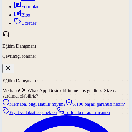
Yorumlar
Blog
Ücretler
Eğitim Danışmanı
Çevrimiçi (online)
Eğitim Danışmanı
Merhaba! 👋
WhatsApp Destek
birimine hoş geldiniz. Size nasıl
yardımcı olabiliriz?
Merhaba, bilgi alabilir miyim?
%100 başarı garantisi nedir?
Fiyat ve taksit seçenekleri
Lütfen beni arar mısınız?