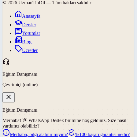
©
2026
UzmanTipDil
— Tüm hakları saklıdır.
Anasayfa
Dersler
Yorumlar
Blog
Ücretler
Eğitim Danışmanı
Çevrimiçi (online)
Eğitim Danışmanı
Merhaba! 👋
WhatsApp Destek
birimine hoş geldiniz. Size nasıl
yardımcı olabiliriz?
Merhaba, bilgi alabilir miyim?
%100 başarı garantisi nedir?