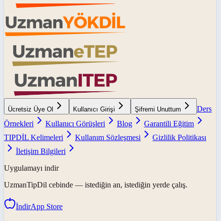
Ders
Ücretsiz Üye Ol
Kullanıcı Girişi
Şifremi Unuttum
Örnekleri
Kullanıcı Görüşleri
Blog
Garantili Eğitim
TIPDİL Kelimeleri
Kullanım Sözleşmesi
Gizlilik Politikası
İletişim Bilgileri
Uygulamayı indir
UzmanTipDil
cebinde — istediğin an, istediğin yerde çalış.
İndir
App Store