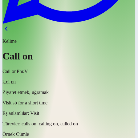
Kelime
Call on
Call on
Phr.V
kɔːl ɒn
Ziyaret etmek, uğramak
Visit sb for a short time
Eş anlamlılar:
Visit
Türevler:
calls on, calling on, called on
Örnek Cümle