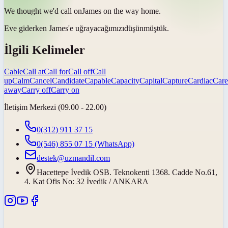
We thought we'd
call on
James on the way home.
Eve giderken James'e
uğrayacağımızı
düşünmüştük.
İlgili Kelimeler
Cable
Call at
Call for
Call off
Call
up
Calm
Cancel
Candidate
Capable
Capacity
Capital
Capture
Cardiac
Care
away
Carry off
Carry on
İletişim Merkezi (09.00 - 22.00)
0(312) 911 37 15
0(546) 855 07 15
(WhatsApp)
destek@uzmandil.com
Hacettepe İvedik OSB. Teknokenti 1368. Cadde No.61,
4. Kat Ofis No: 32 İvedik / ANKARA