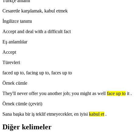
Türkçe anlamı
Cesaretle karşılamak, kabul etmek
İngilizce tanımı
Accept and deal with a difficult fact
Eş anlamlılar
Accept
Türevleri
faced up to, facing up to, faces up to
Örnek cümle
They'll never offer you another job; you might as well
face up to
it .
Örnek cümle (çeviri)
Sana başka bir iş teklif etmeyecekler, en iyisi
kabul et
.
Diğer kelimeler