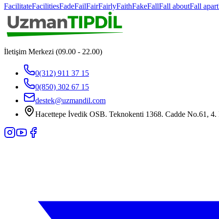
Facilitate
Facilities
Fade
Fail
Fair
Fairly
Faith
Fake
Fall
Fall about
Fall apart
İletişim Merkezi (09.00 - 22.00)
0(312) 911 37 15
0(850) 302 67 15
destek@uzmandil.com
Hacettepe İvedik OSB. Teknokenti 1368. Cadde No.61, 4