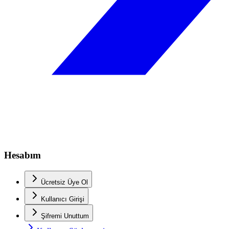
Hesabım
Ücretsiz Üye Ol
Kullanıcı Girişi
Şifremi Unuttum