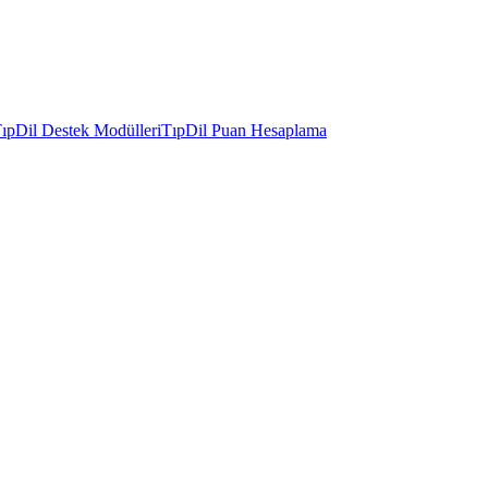
ıpDil Destek Modülleri
TıpDil Puan Hesaplama