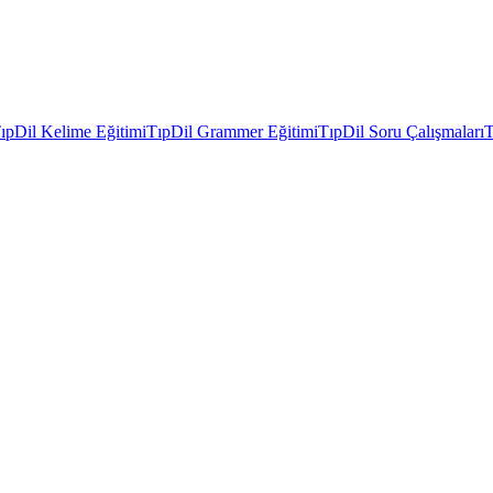
ıpDil Kelime Eğitimi
TıpDil Grammer Eğitimi
TıpDil Soru Çalışmaları
T