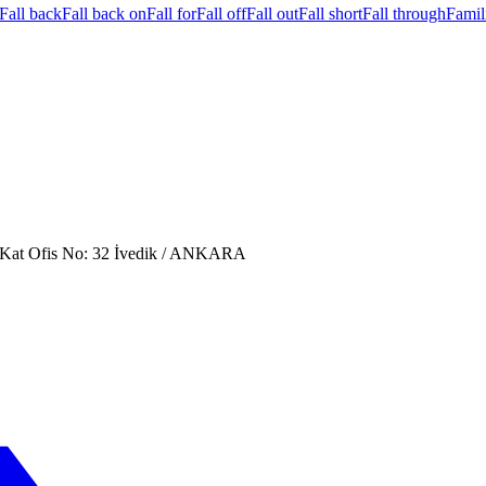
Fall back
Fall back on
Fall for
Fall off
Fall out
Fall short
Fall through
Famil
. Kat Ofis No: 32 İvedik / ANKARA