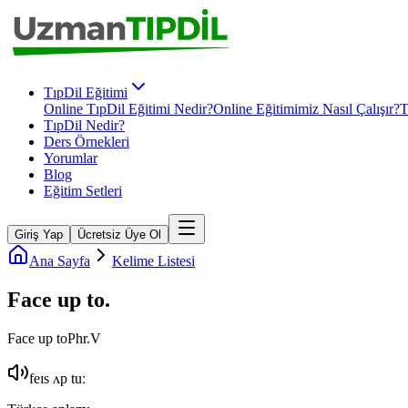
TıpDil Eğitimi
Online TıpDil Eğitimi Nedir?
Online Eğitimimiz Nasıl Çalışır?
T
TıpDil Nedir?
Ders Örnekleri
Yorumlar
Blog
Eğitim Setleri
Giriş Yap
Ücretsiz Üye Ol
Ana Sayfa
Kelime Listesi
Face up to
.
Face up to
Phr.V
feɪs ʌp tuː