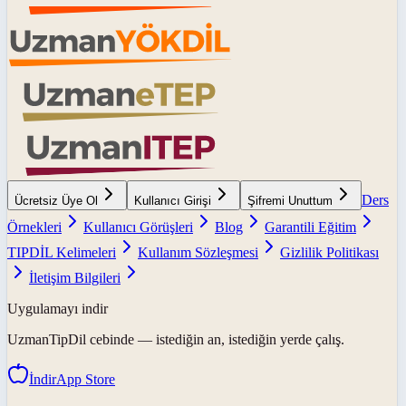
Ders
Ücretsiz Üye Ol
Kullanıcı Girişi
Şifremi Unuttum
Örnekleri
Kullanıcı Görüşleri
Blog
Garantili Eğitim
TIPDİL Kelimeleri
Kullanım Sözleşmesi
Gizlilik Politikası
İletişim Bilgileri
Uygulamayı indir
UzmanTipDil
cebinde — istediğin an, istediğin yerde çalış.
İndir
App Store