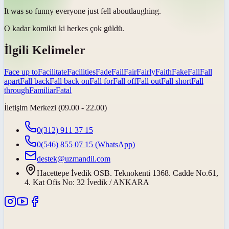
It was so funny everyone just
fell about
laughing.
O kadar komikti ki herkes
çok güldü
.
İlgili Kelimeler
Face up to
Facilitate
Facilities
Fade
Fail
Fair
Fairly
Faith
Fake
Fall
Fall
apart
Fall back
Fall back on
Fall for
Fall off
Fall out
Fall short
Fall
through
Familiar
Fatal
İletişim Merkezi (09.00 - 22.00)
0(312) 911 37 15
0(546) 855 07 15
(WhatsApp)
destek@uzmandil.com
Hacettepe İvedik OSB. Teknokenti 1368. Cadde No.61,
4. Kat Ofis No: 32 İvedik / ANKARA