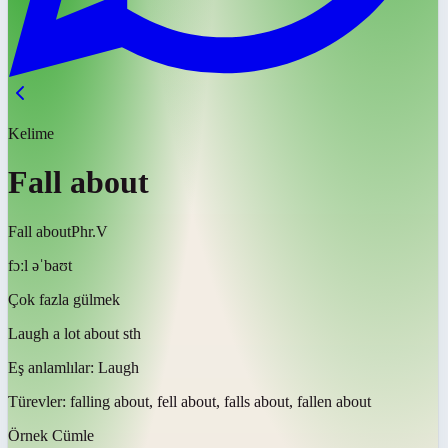
Kelime
Fall about
Fall about
Phr.V
fɔːl əˈbaʊt
Çok fazla gülmek
Laugh a lot about sth
Eş anlamlılar:
Laugh
Türevler:
falling about, fell about, falls about, fallen about
Örnek Cümle