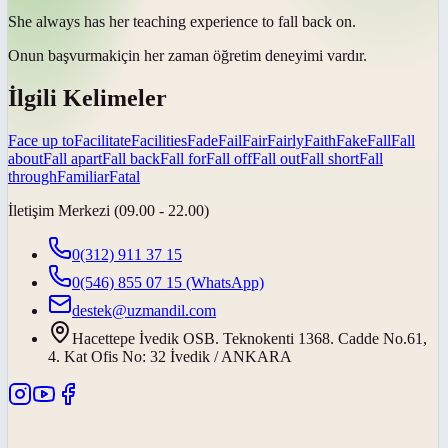
She always has her teaching experience to
fall back on
.
Onun
başvurmak
için her zaman öğretim deneyimi vardır.
İlgili Kelimeler
Face up to
Facilitate
Facilities
Fade
Fail
Fair
Fairly
Faith
Fake
Fall
Fall
about
Fall apart
Fall back
Fall for
Fall off
Fall out
Fall short
Fall
through
Familiar
Fatal
İletişim Merkezi (09.00 - 22.00)
0(312) 911 37 15
0(546) 855 07 15
(WhatsApp)
destek@uzmandil.com
Hacettepe İvedik OSB. Teknokenti 1368. Cadde No.61,
4. Kat Ofis No: 32 İvedik / ANKARA