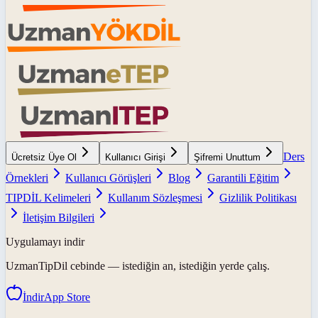
Ders
Ücretsiz Üye Ol
Kullanıcı Girişi
Şifremi Unuttum
Örnekleri
Kullanıcı Görüşleri
Blog
Garantili Eğitim
TIPDİL Kelimeleri
Kullanım Sözleşmesi
Gizlilik Politikası
İletişim Bilgileri
Uygulamayı indir
UzmanTipDil
cebinde — istediğin an, istediğin yerde çalış.
İndir
App Store