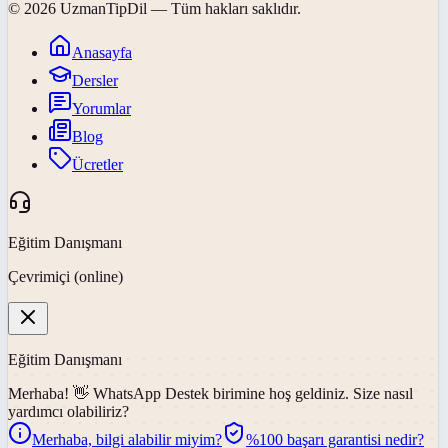
©
2026
UzmanTipDil
— Tüm hakları saklıdır.
Anasayfa
Dersler
Yorumlar
Blog
Ücretler
Eğitim Danışmanı
Çevrimiçi (online)
Eğitim Danışmanı
Merhaba! 👋
WhatsApp Destek
birimine hoş geldiniz. Size nasıl
yardımcı olabiliriz?
Merhaba, bilgi alabilir miyim?
%100 başarı garantisi nedir?