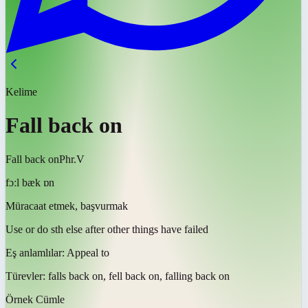
Kelime
Fall back on
Fall back on
Phr.V
fɔːl bæk ɒn
Müracaat etmek, başvurmak
Use or do sth else after other things have failed
Eş anlamlılar:
Appeal to
Türevler:
falls back on, fell back on, falling back on
Örnek Cümle