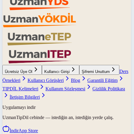
Ders
Ücretsiz Üye Ol
Kullanıcı Girişi
Şifremi Unuttum
Örnekleri
Kullanıcı Görüşleri
Blog
Garantili Eğitim
TIPDİL Kelimeleri
Kullanım Sözleşmesi
Gizlilik Politikası
İletişim Bilgileri
Uygulamayı indir
UzmanTipDil
cebinde — istediğin an, istediğin yerde çalış.
İndir
App Store