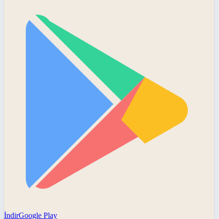
İndir
Google Play