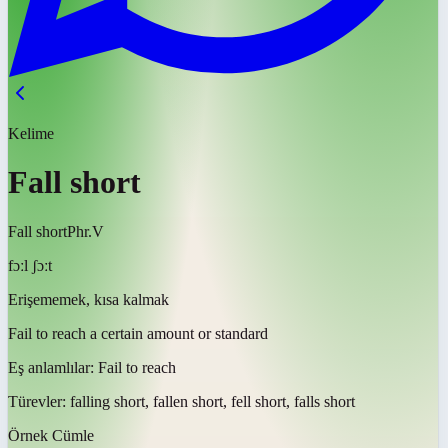
Kelime
Fall short
Fall short
Phr.V
fɔːl ʃɔːt
Erişememek, kısa kalmak
Fail to reach a certain amount or standard
Eş anlamlılar:
Fail to reach
Türevler:
falling short, fallen short, fell short, falls short
Örnek Cümle