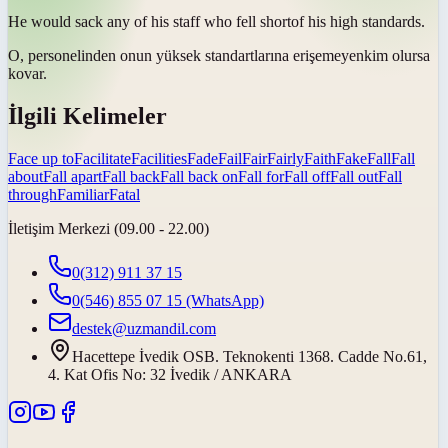
He would sack any of his staff who
fell short
of his high standards.
O, personelinden onun yüksek standartlarına
erişemeyen
kim olursa
kovar.
İlgili Kelimeler
Face up to
Facilitate
Facilities
Fade
Fail
Fair
Fairly
Faith
Fake
Fall
Fall
about
Fall apart
Fall back
Fall back on
Fall for
Fall off
Fall out
Fall
through
Familiar
Fatal
İletişim Merkezi (09.00 - 22.00)
0(312) 911 37 15
0(546) 855 07 15
(WhatsApp)
destek@uzmandil.com
Hacettepe İvedik OSB. Teknokenti 1368. Cadde No.61,
4. Kat Ofis No: 32 İvedik / ANKARA