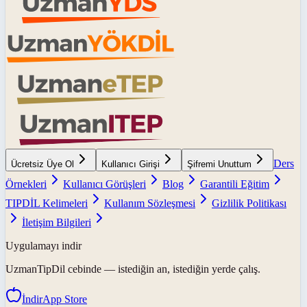
Ders
Ücretsiz Üye Ol
Kullanıcı Girişi
Şifremi Unuttum
Örnekleri
Kullanıcı Görüşleri
Blog
Garantili Eğitim
TIPDİL Kelimeleri
Kullanım Sözleşmesi
Gizlilik Politikası
İletişim Bilgileri
Uygulamayı indir
UzmanTipDil
cebinde — istediğin an, istediğin yerde çalış.
İndir
App Store