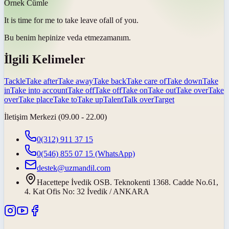
Örnek Cümle
It is time for me to
take leave of
all of you.
Bu benim hepinize
veda etme
zamanım.
İlgili Kelimeler
Tackle
Take after
Take away
Take back
Take care of
Take down
Take
in
Take into account
Take off
Take off
Take on
Take out
Take over
Take
over
Take place
Take to
Take up
Talent
Talk over
Target
İletişim Merkezi (09.00 - 22.00)
0(312) 911 37 15
0(546) 855 07 15
(WhatsApp)
destek@uzmandil.com
Hacettepe İvedik OSB. Teknokenti 1368. Cadde No.61,
4. Kat Ofis No: 32 İvedik / ANKARA