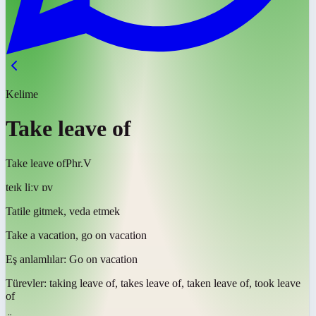
Kelime
Take leave of
Take leave of
Phr.V
teɪk liːv ɒv
Tatile gitmek, veda etmek
Take a vacation, go on vacation
Eş anlamlılar:
Go on vacation
Türevler:
taking leave of, takes leave of, taken leave of, took leave
of