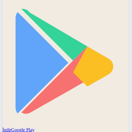
İndir
Google Play