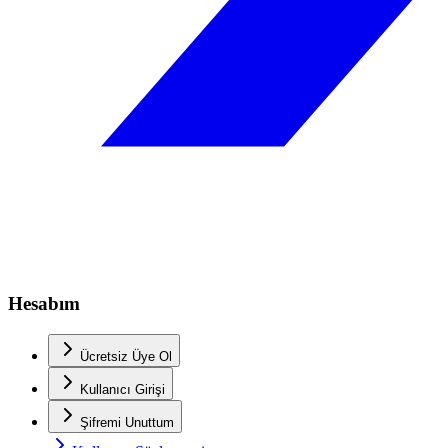
Hesabım
Ücretsiz Üye Ol
Kullanıcı Girişi
Şifremi Unuttum