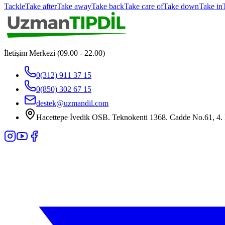
Tackle
Take after
Take away
Take back
Take care of
Take down
Take in
İletişim Merkezi (09.00 - 22.00)
0(312) 911 37 15
0(850) 302 67 15
destek@uzmandil.com
Hacettepe İvedik OSB. Teknokenti 1368. Cadde No.61, 4