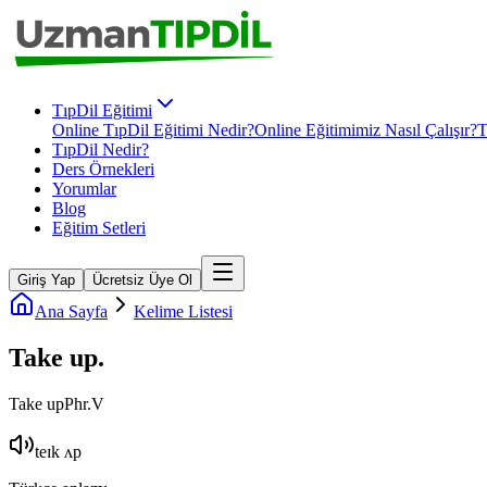
TıpDil Eğitimi
Online TıpDil Eğitimi Nedir?
Online Eğitimimiz Nasıl Çalışır?
T
TıpDil Nedir?
Ders Örnekleri
Yorumlar
Blog
Eğitim Setleri
Giriş Yap
Ücretsiz Üye Ol
Ana Sayfa
Kelime Listesi
Take up
.
Take up
Phr.V
teɪk ʌp