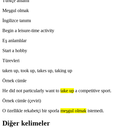
Türkçe anlamı
Meşgul olmak
İngilizce tanımı
Begin a leisure-time activity
Eş anlamlılar
Start a hobby
Türevleri
taken up, took up, takes up, taking up
Örnek cümle
He did not particularly want to
take up
a competitive sport.
Örnek cümle (çeviri)
O özellikle rekabetçi bir sporla
meşgul olmak
istemedi.
Diğer kelimeler