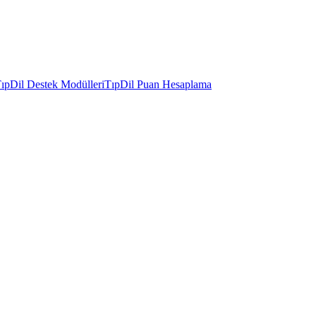
ıpDil Destek Modülleri
TıpDil Puan Hesaplama