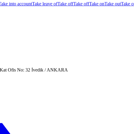
Take into account
Take leave of
Take off
Take off
Take on
Take out
Take o
. Kat Ofis No: 32 İvedik / ANKARA