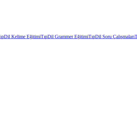
ıpDil Kelime Eğitimi
TıpDil Grammer Eğitimi
TıpDil Soru Çalışmaları
T