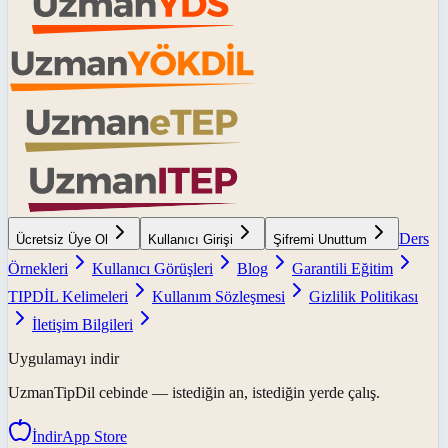
Ders
Ücretsiz Üye Ol
Kullanıcı Girişi
Şifremi Unuttum
Örnekleri
Kullanıcı Görüşleri
Blog
Garantili Eğitim
TIPDİL Kelimeleri
Kullanım Sözleşmesi
Gizlilik Politikası
İletişim Bilgileri
Uygulamayı indir
UzmanTipDil
cebinde — istediğin an, istediğin yerde çalış.
İndir
App Store