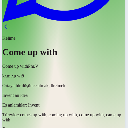
Kelime
Come up with
Come up with
Phr.V
kʌm ʌp wɪð
Ortaya bir düşünce atmak, üretmek
Invent an idea
Eş anlamlılar:
Invent
Türevler:
comes up with, coming up with, come up with, came up
with