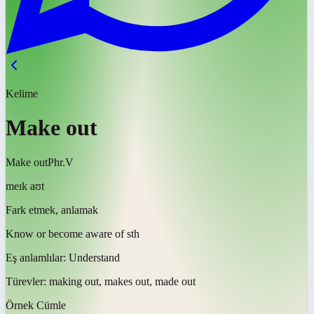
Kelime
Make out
Make out
Phr.V
meɪk aʊt
Fark etmek, anlamak
Know or become aware of sth
Eş anlamlılar:
Understand
Türevler:
making out, makes out, made out
Örnek Cümle