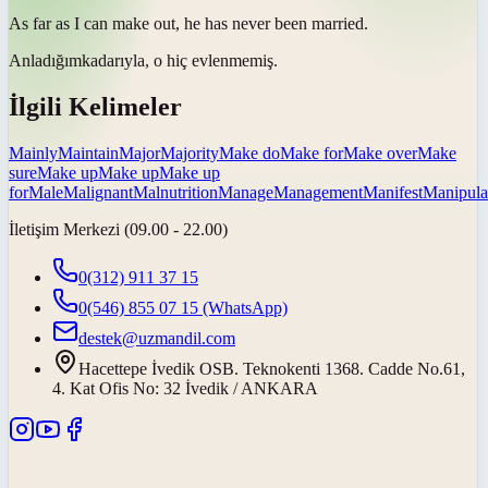
As far as I can
make out
, he has never been married.
Anladığım
kadarıyla, o hiç evlenmemiş.
İlgili Kelimeler
Mainly
Maintain
Major
Majority
Make do
Make for
Make over
Make
sure
Make up
Make up
Make up
for
Male
Malignant
Malnutrition
Manage
Management
Manifest
Manipula
İletişim Merkezi (09.00 - 22.00)
0(312) 911 37 15
0(546) 855 07 15
(WhatsApp)
destek@uzmandil.com
Hacettepe İvedik OSB. Teknokenti 1368. Cadde No.61,
4. Kat Ofis No: 32 İvedik / ANKARA