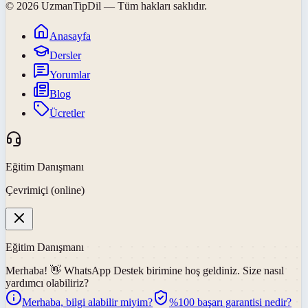
©
2026
UzmanTipDil
— Tüm hakları saklıdır.
Anasayfa
Dersler
Yorumlar
Blog
Ücretler
Eğitim Danışmanı
Çevrimiçi (online)
Eğitim Danışmanı
Merhaba! 👋
WhatsApp Destek
birimine hoş geldiniz. Size nasıl
yardımcı olabiliriz?
Merhaba, bilgi alabilir miyim?
%100 başarı garantisi nedir?