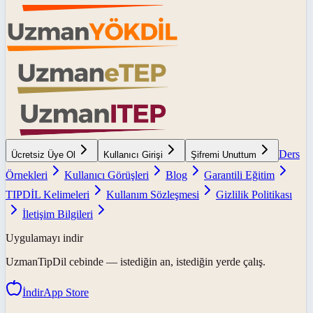
Ders
Ücretsiz Üye Ol
Kullanıcı Girişi
Şifremi Unuttum
Örnekleri
Kullanıcı Görüşleri
Blog
Garantili Eğitim
TIPDİL Kelimeleri
Kullanım Sözleşmesi
Gizlilik Politikası
İletişim Bilgileri
Uygulamayı indir
UzmanTipDil
cebinde — istediğin an, istediğin yerde çalış.
İndir
App Store