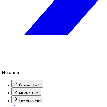
Hesabım
Ücretsiz Üye Ol
Kullanıcı Girişi
Şifremi Unuttum