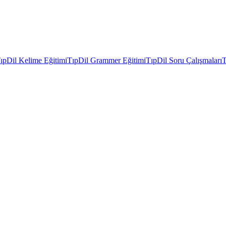
ıpDil Kelime Eğitimi
TıpDil Grammer Eğitimi
TıpDil Soru Çalışmaları
T