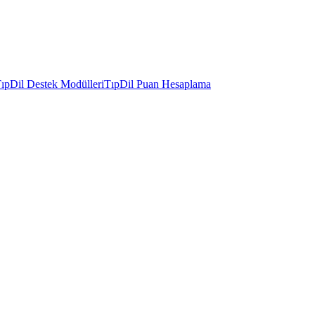
ıpDil Destek Modülleri
TıpDil Puan Hesaplama