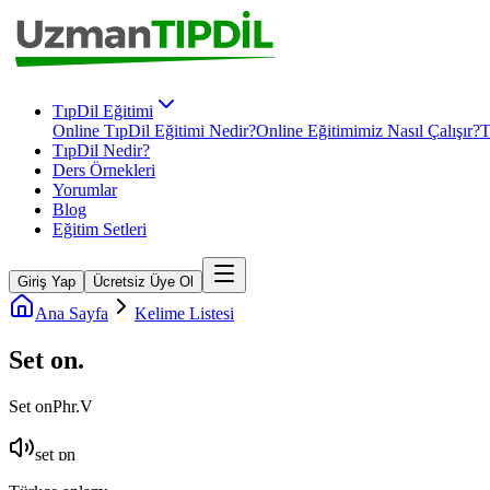
TıpDil Eğitimi
Online TıpDil Eğitimi Nedir?
Online Eğitimimiz Nasıl Çalışır?
T
TıpDil Nedir?
Ders Örnekleri
Yorumlar
Blog
Eğitim Setleri
Giriş Yap
Ücretsiz Üye Ol
Ana Sayfa
Kelime Listesi
Set on
.
Set on
Phr.V
set ɒn