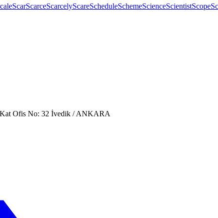
cale
Scar
Scarce
Scarcely
Scare
Schedule
Scheme
Science
Scientist
Scope
Sc
. Kat Ofis No: 32 İvedik / ANKARA