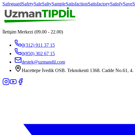
Safeguard
Safety
Sale
Salty
Sample
Satisfaction
Satisfactory
Satisfy
Save
S
İletişim Merkezi (09.00 - 22.00)
0(312) 911 37 15
0(850) 302 67 15
destek@uzmandil.com
Hacettepe İvedik OSB. Teknokenti 1368. Cadde No.61, 4