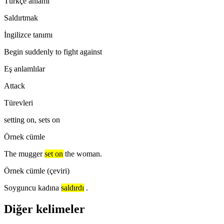
Türkçe anlamı
Saldırtmak
İngilizce tanımı
Begin suddenly to fight against
Eş anlamlılar
Attack
Türevleri
setting on, sets on
Örnek cümle
The mugger
set on
the woman.
Örnek cümle (çeviri)
Soyguncu kadına
saldırdı
.
Diğer kelimeler