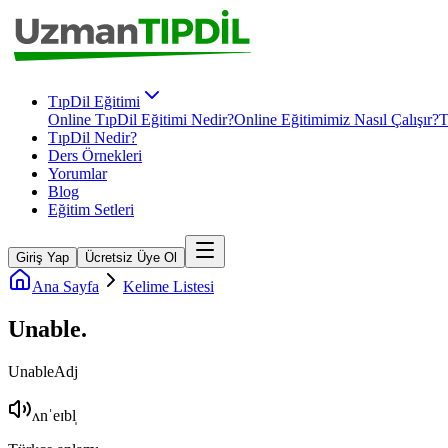
TıpDil Eğitimi
Online TıpDil Eğitimi Nedir?
Online Eğitimimiz Nasıl Çalışır?
T
TıpDil Nedir?
Ders Örnekleri
Yorumlar
Blog
Eğitim Setleri
Giriş Yap
Ücretsiz Üye Ol
Ana Sayfa
Kelime Listesi
Unable
.
Unable
Adj
ʌnˈeɪbl̩