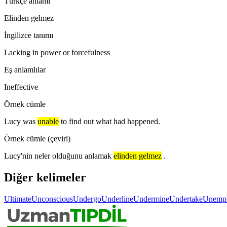
Türkçe anlamı
Elinden gelmez
İngilizce tanımı
Lacking in power or forcefulness
Eş anlamlılar
Ineffective
Örnek cümle
Lucy was
unable
to find out what had happened.
Örnek cümle (çeviri)
Lucy'nin neler olduğunu anlamak
elinden gelmez
.
Diğer kelimeler
Ultimate
Unconscious
Undergo
Underline
Undermine
Undertake
Unemp