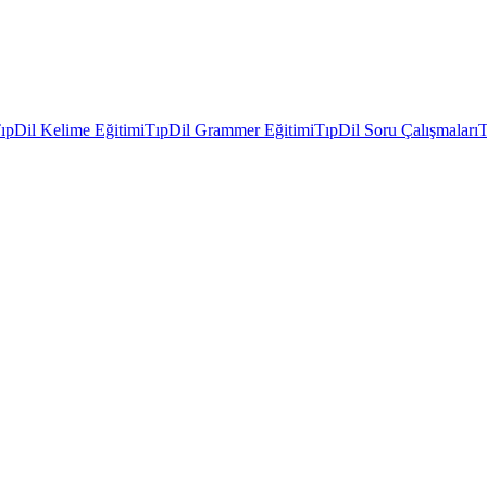
ıpDil Kelime Eğitimi
TıpDil Grammer Eğitimi
TıpDil Soru Çalışmaları
T