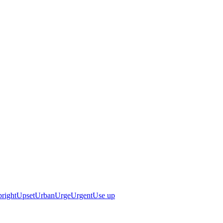
right
Upset
Urban
Urge
Urgent
Use up