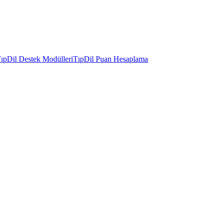
ıpDil Destek Modülleri
TıpDil Puan Hesaplama